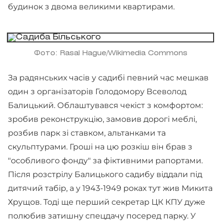
будинок з двома великими квартирами.
Фото: Rasal Hague/Wikimedia Commons
За радянських часів у садибі певний час мешкав
один з організаторів Голодомору Всеволод
Балицький. Облаштувався чекіст з комфортом:
зробив реконструкцію, замовив дорогі меблі,
розбив парк зі ставком, альтанками та
скульптурами. Гроші на цю розкіш він брав з
"особливого фонду" за фіктивними рапортами.
Після розстрілу Балицького садибу віддали під
дитячий табір, а у 1943-1949 роках тут жив Микита
Хрущов. Тоді ще перший секретар ЦК КПУ дуже
полюбив затишну спецдачу посеред парку. У