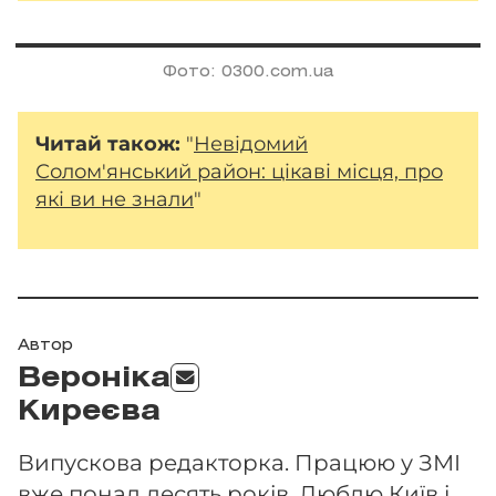
Фото: 0300.com.ua
Читай також:
"
Невідомий
Солом'янський район: цікаві місця, про
які ви не знали
"
Автор
Вероніка
Киреєва
Випускова редакторка. Працюю у ЗМІ
вже понад десять років. Люблю Київ і