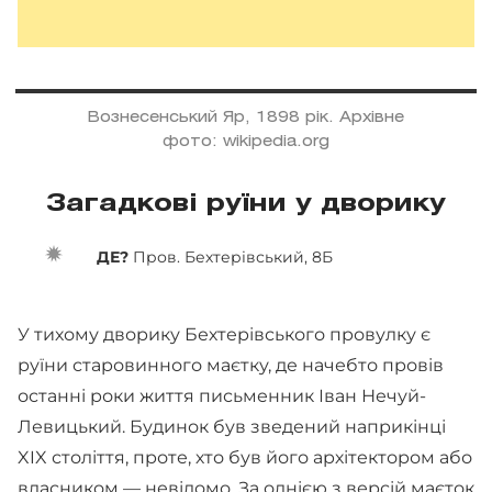
Вознесенський Яр, 1898 рік. Архівне
фото: wikipedia.org
Загадкові руїни у дворику
ДЕ?
Пров. Бехтерівський, 8Б
У тихому дворику Бехтерівського провулку є
руїни старовинного маєтку, де начебто провів
останні роки життя письменник Іван Нечуй-
Левицький. Будинок був зведений наприкінці
XIX століття, проте, хто був його архітектором або
власником — невідомо. За однією з версій маєток