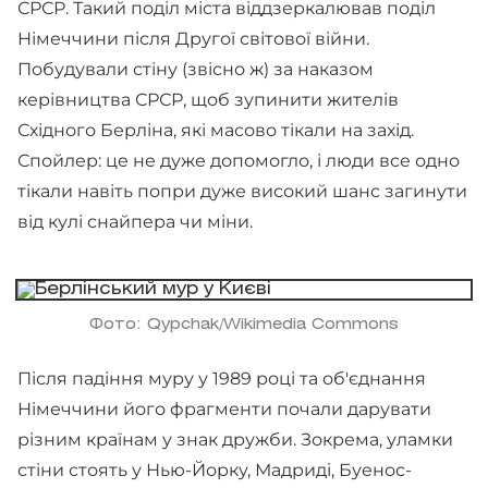
СРСР. Такий поділ міста віддзеркалював поділ
Німеччини після Другої світової війни.
Побудували стіну (звісно ж) за наказом
керівництва СРСР, щоб зупинити жителів
Східного Берліна, які масово тікали на захід.
Спойлер: це не дуже допомогло, і люди все одно
тікали навіть попри дуже високий шанс загинути
від кулі снайпера чи міни.
Фото: Qypchak/Wikimedia Commons
Після падіння муру у 1989 році та об'єднання
Німеччини його фрагменти почали дарувати
різним країнам у знак дружби. Зокрема, уламки
стіни стоять у Нью-Йорку, Мадриді, Буенос-