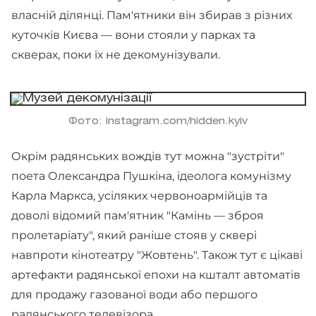
власній ділянці. Пам'ятники він збирав з різних
куточків Києва — вони стояли у парках та
скверах, поки їх не декомунізували.
Фото: instagram.com/hidden.kyiv
Окрім радянських вождів тут можна "зустріти"
поета Олександра Пушкіна, ідеолога комунізму
Карла Маркса, усіляких червоноармійців та
доволі відомий пам'ятник "Камінь — зброя
пролетаріату", який раніше стояв у сквері
навпроти кінотеатру "Жовтень". Також тут є цікаві
артефакти радянської епохи на кшталт автоматів
для продажу газованої води або першого
радянського телевізора.