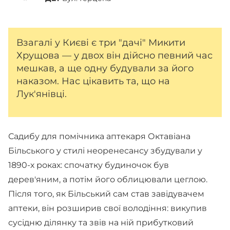
Взагалі у Києві є три "дачі" Микити
Хрущова — у двох він дійсно певний час
мешкав, а ще одну будували за його
наказом. Нас цікавить та, що на
Лук'янівці.
Садибу для помічника аптекаря Октавіана
Більського у стилі неоренесансу збудували у
1890-х роках: спочатку будиночок був
дерев'яним, а потім його облицювали цеглою.
Після того, як Більський сам став завідувачем
аптеки, він розширив свої володіння: викупив
сусідню ділянку та звів на ній прибутковий