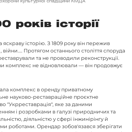
охорони культурної спадщини КМДА
0 років історії
 яскраву історію. З 1809 року він пережив
 війни.... Протягом останнього століття споруда
 реставрували та не проводили реконструкції.
їни комплекс не відновлювали — він продовжує
дала комплекс в оренду приватному
льне науково-реставраційне проєктне
о "Укрреставрація", яке за даними
нням і розробками в галузі природничих та
льністю, діяльністю у сфері інжинірінгу й
ми роботами. Орендар зобов'язався зберігати