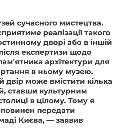
узей сучасного мистецтва.
сприятиме реалізації такого
Гостинному дворі або в іншій
о після експертизи щодо
пам'ятника архітектури для
ортання в ньому музею.
 двір може вмістити кілька
ій, ставши культурним
толиці в цілому. Тому я
 повинен передати
маді Києва, — заявив