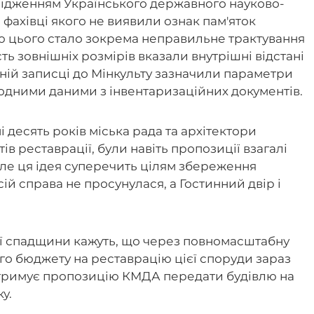
ідженням Українського державного науково-
, фахівці якого не виявили ознак пам'яток
ою цього стало зокрема неправильне трактування
сть зовнішніх розмірів вказали внутрішні відстані
ній записці до Мінкульту зазначили параметри
жодними даними з інвентаризаційних документів.
і десять років міська рада та архітектори
в реставрації, були навіть пропозиції взагалі
 але ця ідея суперечить цілям збереження
ій справа не просунулася, а Гостинний двір і
ї спадщини кажуть,
що через повномасштабну
го бюджету на реставрацію цієї споруди зараз
підтримує пропозицію КМДА передати будівлю на
ку.