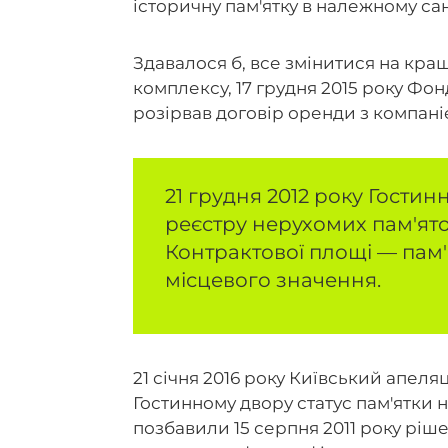
історичну пам'ятку в належному са
Здавалося б, все змінитися на кращ
комплексу, 17 грудня 2015 року Ф
розірвав договір оренди з компані
21 грудня 2012 року Гости
реєстру нерухомих пам'ято
Контрактової площі — пам'
місцевого значення.
21 січня 2016 року Київський апел
Гостинному двору статус пам'ятки 
позбавили 15 серпня 2011 року ріш