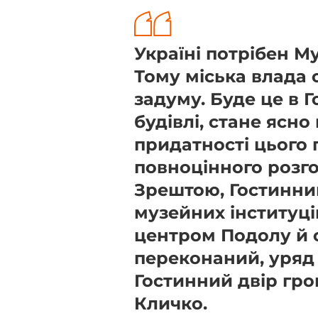
Україні потрібен М
Тому міська влада 
задуму. Буде це в 
будівлі, стане ясн
придатності цього 
повноцінного розг
Зрештою, Гостинний
музейних інституц
центром Подолу й с
переконаний, уряд
Гостинний двір гро
Кличко.