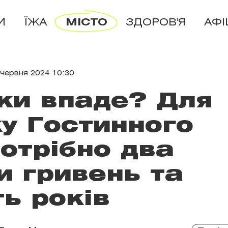
И
ЇЖА
МІСТО
ЗДОРОВ'Я
АФ
 червня 2024 10:30
ки впаде? Для
у Гостинного
отрібно два
и гривень та
ть років