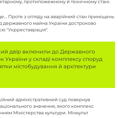
нітарному, протипожежному й технічному стані.
е... Проте з огляду на аварійний стан приміщень
онд державного майна України достроково
єю "Укрреставрація".
нний двір включили до Державного
к України у складі комплексу споруд
ятки містобудування й архітектури
яційний адміністративний суд повернув
національного значення, якого комплекс
енням Міністерства культури. Мінкульт