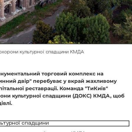
охорони культурної спадщини КМДА
онументальний торговий комплекс на
тинний двір" перебуває у вкрай жахливому
пітальної реставрації. Команда "ТиКиїв"
рони культурної спадщини (ДОКС) КМДА, щоб
дівлі.