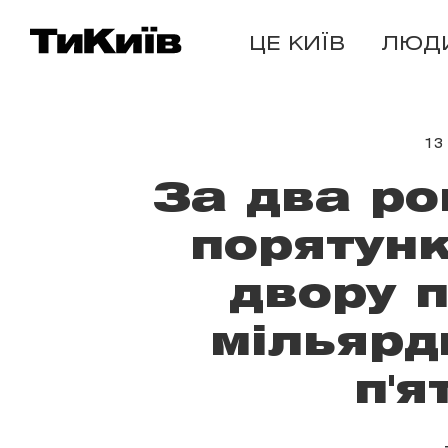
ЦЕ КИЇВ
ЛЮД
13
За два ро
порятунк
двору п
мільярд
п'я