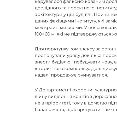
керувалося фальсифікованим досл
дослідного та проєктного інституту
архітектури у цій будівлі. Причин
даних фахівцями інституту, які замі
між крайніми осями. У пояснюваль
100×60 м, які не підтверджуються 
Для порятунку комплексу
за останн
пропонували уряду декілька проєкті
знести будівлю і побудувати нову,
історичного комплексу. Далі дискус
надалі продовжує руйнуватися.
У Департаменті охорони культурно
війну виділення коштів з державно
не в пріоритеті, тому відомство 
баланс міста, щоб врятувати пам'ят