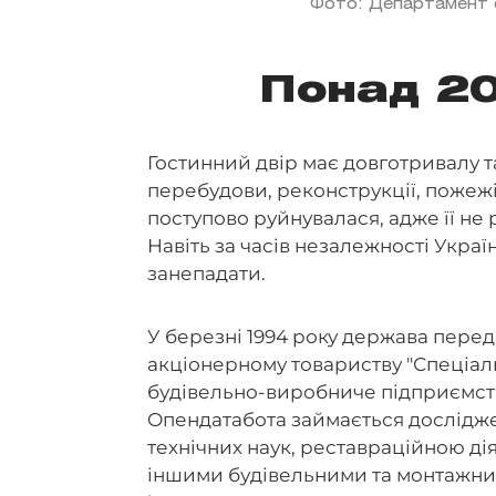
Фото: Департамент 
Понад 20
Гостинний двір має довготривалу та
перебудови, реконструкції, пожежі,
поступово руйнувалася, адже її не
Навіть за часів незалежності Укра
занепадати.
У березні 1994 року держава пере
акціонерному товариству "Спеціа
будівельно-виробниче підприємств
Опендатабота займається дослідже
технічних наук, реставраційною дія
іншими будівельними та монтажни