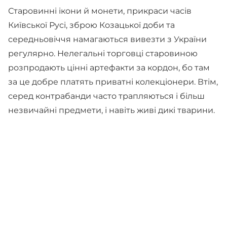
Старовинні ікони й монети, прикраси часів
Київської Русі, зброю Козацької доби та
середньовіччя намагаються вивезти з України
регулярно. Нелегальні торговці старовиною
розпродають цінні артефакти за кордон, бо там
за це добре платять приватні колекціонери. Втім,
серед контрабанди часто трапляються і більш
незвичайні предмети, і навіть живі дикі тварини.