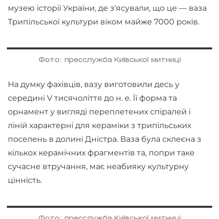
музею історії України, де з'ясували, що це — ваза
Трипільської культури віком майже 7000 років.
Фото: пресслужба Київської митниці
На думку фахівців, вазу виготовили десь у
середині V тисячоліття до н. е. Її форма та
орнамент у вигляді переплетених спіралей і
ліній характерні для кераміки з трипільських
поселень в долині Дністра. Ваза була склеєна з
кількох керамічних фрагментів та, попри таке
сучасне втручання, має неабияку культурну
цінність.
Фото: пресслужба Київської митниці