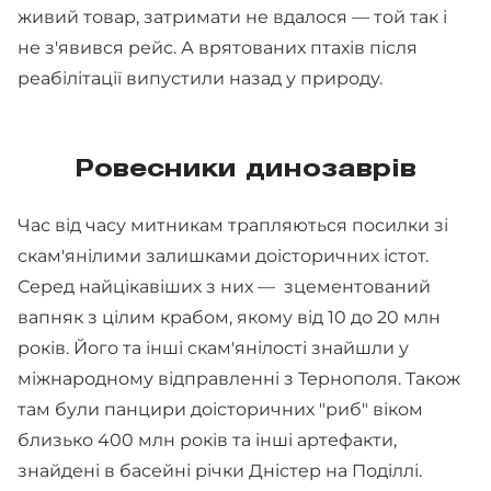
живий товар, затримати не вдалося — той так і
не з'явився рейс. А врятованих птахів після
реабілітації випустили назад у природу.
Ровесники динозаврів
Час від часу митникам трапляються посилки зі
скам'янілими залишками доісторичних істот.
Серед найцікавіших з них — зцементований
вапняк з цілим крабом, якому від 10 до 20 млн
років. Його та інші скам'янілості знайшли у
міжнародному відправленні з Тернополя. Також
там були панцири доісторичних "риб" віком
близько 400 млн років та інші артефакти,
знайдені в басейні річки Дністер на Поділлі.