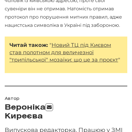
чоловік із київською адресою, проте свої
сувеніри він не отримав. Натомість отримав
протокол про порушення митних правил, адже
нацистська символіка в Україні під забороною.
Читай також:
"
Новий ТЦ під Києвом
став полотном для величезної
"трипільської" мозаїки: що це за проєкт
"
Автор
Вероніка
Киреєва
Випускова редакторка. Працюю у ЗМІ