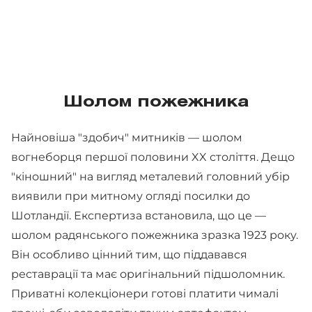
Шолом пожежника
Найновіша "здобич" митників — шолом
вогнеборця першої половини XX століття. Дещо
"кіношний" на вигляд металевий головний убір
виявили при митному огляді посилки до
Шотландії. Експертиза встановила, що це —
шолом радянського пожежника зразка 1923 року.
Він особливо цінний тим, що піддавався
реставрації та має оригінальний підшоломник.
Приватні колекціонери готові платити чималі