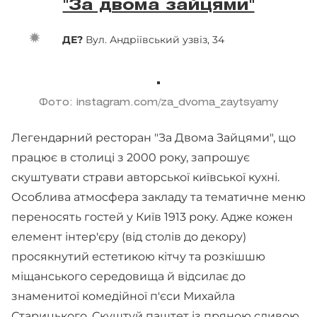
"За двома зайцями"
ДЕ?
Вул. Андріївський узвіз, 34
Фото: instagram.com/za_dvoma_zaytsyamy
Легендарний ресторан "За Двома Зайцями", що
працює в столиці з 2000 року, запрошує
скуштувати страви авторської київської кухні.
Особлива атмосфера закладу та тематичне меню
переносять гостей у Київ 1913 року. Адже кожен
елемент інтер'єру (від столів до декору)
просякнутий естетикою кітчу та розкішшю
міщанського середовища й відсилає до
знаменитої комедійної п'єси Михайла
Старицького. Скуштуй паштет із пряною сливою,