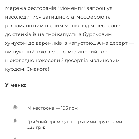
Мережа ресторанів "Моменти" запрошує
насолодитися затишною атмосферою та
різноманітним пісним меню: від мінестроне
до стейків із цвітної капусти з буряковим
хумусом до вареників із капустою... А на десерт —
вишуканий трюфельно-малиновий торт і
шоколадно-кокосовий десерт із малиновим
курдом. Смакота!
У меню:
Мінестроне — 195 грн;
Грибний крем-суп із пряними крутонами —
225 грн;