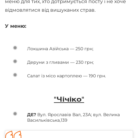
меню для тих, хто дотримується посту і не хоче
відмовлятися від вишуканих страв.
У меню:
Локшина Азійська — 250 грн;
Деруни з гливами — 230 грн;
Салат із місо картоплею — 190 грн.
"Чічіко"
ДЕ?
Вул. Ярославів Вал, 23А; вул. Велика
Васильківська,139