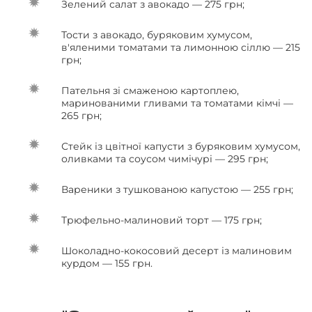
Зелений салат з авокадо — 275 грн;
Тости з авокадо, буряковим хумусом,
в'яленими томатами та лимонною сіллю — 215
грн;
Пательня зі смаженою картоплею,
маринованими гливами та томатами кімчі —
265 грн;
Стейк із цвітної капусти з буряковим хумусом,
оливками та соусом чимічурі — 295 грн;
Вареники з тушкованою капустою — 255 грн;
Трюфельно-малиновий торт — 175 грн;
Шоколадно-кокосовий десерт із малиновим
курдом — 155 грн.