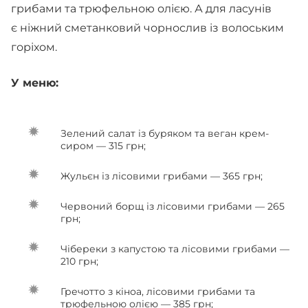
грибами та трюфельною олією. А для ласунів
є ніжний сметанковий чорнослив із волоським
горіхом.
У меню:
Зелений салат із буряком та веган крем-
сиром — 315 грн;
Жульєн із лісовими грибами — 365 грн;
Червоний борщ із лісовими грибами — 265
грн;
Чібереки з капустою та лісовими грибами —
210 грн;
Гречотто з кіноа, лісовими грибами та
трюфельною олією — 385 грн;