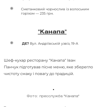
Сметанковий чорнослив із волоським
горіхом — 235 грн.
"Канапа"
ДЕ?
Вул. Андріївській узвіз, 19-А
Шеф-кухар ресторану "Канапа" Іван
Панчук підготував пісне меню, яке зберегло
чистоту смаку і повагу до традицій.
Фото: пресслужба "Канапа"