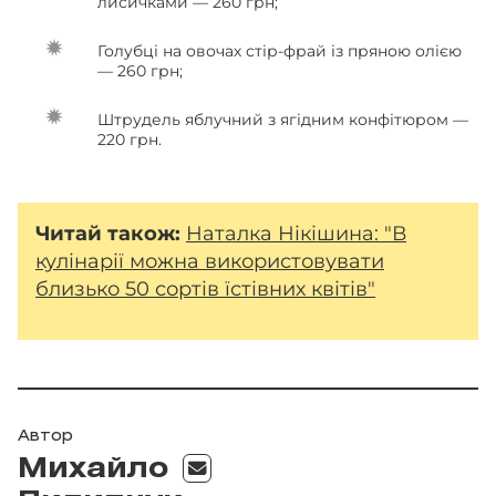
лисичками — 260 грн;
Голубці на овочах стір-фрай із пряною олією
— 260 грн;
Штрудель яблучний з ягідним конфітюром —
220 грн.
Читай також:
Наталка Нікішина: "В
кулінарії можна використовувати
близько 50 сортів їстівних квітів"
Автор
Михайло