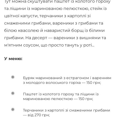
Тут можна скуштувати паштет із колотого гороху
та ліщини із маринованою пелюсткою, стейк із
цвітної капусти, терчаники з картоплі зі
смаженими грибами, вареники з грибами та
білою квасолею й наваристий борщ із білими
грибами. На десерт — вареники з вишнями та
м'ятним соусом, що просто тануть у роті...
У меню:
Буряк маринований з естрагоном і варенням
з молодого волоського горіха — 150 грн;
Паштет із колотого гороху та ліщини із
маринованою пелюсткою — 150 грн;
Терчаники з картоплі зі смаженими грибами
— від 270 грн;