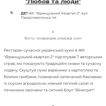
"Любов та люди"
ДЕ?
ЖК "Французький Квартал-2", вул.
Предславинська, 44
Фото: lovepeople.choiceqr.com
Ресторан сучасної української кухні в ЖК
"Французький квартал-2" підготував 7 авторських
страв, які поєднують традиційні смаки та сучасну
подачу. Скуштуй пухкі вареники з картоплею та
білими грибами, поживний запечений баклажан
із соусом агродольче, ніжний теплий салат із
печеними овочами та ситний боул "Вінегрет".