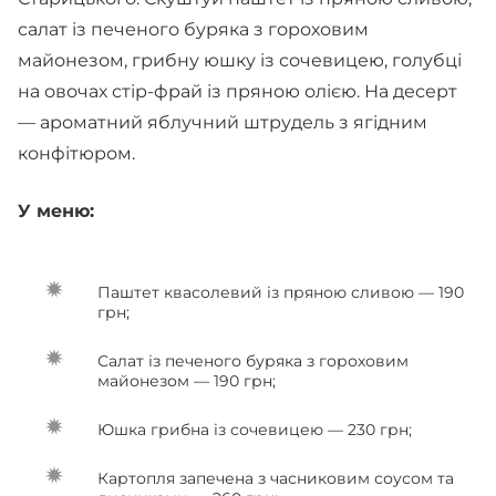
салат із печеного буряка з гороховим
майонезом, грибну юшку із сочевицею, голубці
на овочах стір-фрай із пряною олією. На десерт
— ароматний яблучний штрудель з ягідним
конфітюром.
У меню:
Паштет квасолевий із пряною сливою — 190
грн;
Салат із печеного буряка з гороховим
майонезом — 190 грн;
Юшка грибна із сочевицею — 230 грн;
Картопля запечена з часниковим соусом та