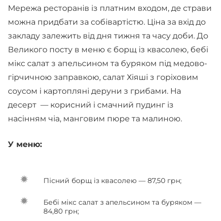
Мережа ресторанів із платним входом, де страви
можна придбати за собівартістю. Ціна за вхід до
закладу залежить від дня тижня та часу доби. До
Великого посту в меню є борщ із квасолею, бебі
мікс салат з апельсином та буряком під медово-
гірчичною заправкою, салат Хіяші з горіховим
соусом і картопляні деруни з грибами. На
десерт — корисний і смачний пудинг із
насінням чіа, манговим пюре та малиною.
У меню:
Пісний борщ із квасолею — 87,50 грн;
Бебі мікс салат з апельсином та буряком —
84,80 грн;