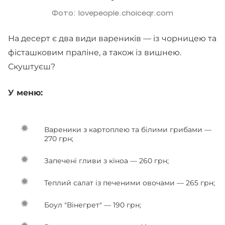
Фото: lovepeople.choiceqr.com
На десерт є два види вареників — із чорницею та
фісташковим праліне, а також із вишнею.
Скуштуєш?
У меню:
Вареники з картоплею та білими грибами —
270 грн;
Запечені гливи з кіноа — 260 грн;
Теплий салат із печеними овочами — 265 грн;
Боул "Вінегрет" — 190 грн;