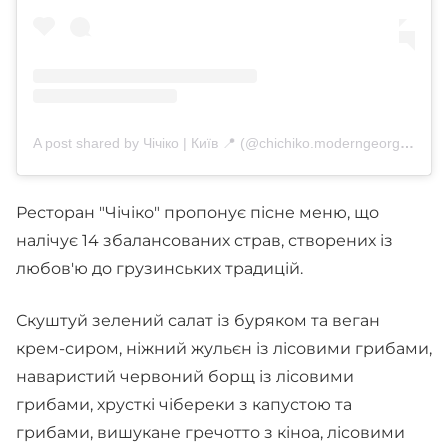
A post shared by Чічіко | Київ 📍 (@chichiko.moderngeorgian)
Ресторан "Чічіко" пропонує пісне меню, що
налічує 14 збалансованих страв, створених із
любов'ю до грузинських традицій.
Скуштуй зелений салат із буряком та веган
крем-сиром, ніжний жульєн із лісовими грибами,
наваристий червоний борщ із лісовими
грибами, хрусткі чібереки з капустою та
грибами, вишукане гречотто з кіноа, лісовими