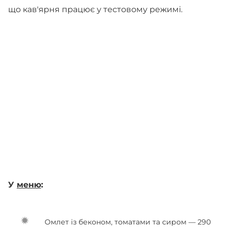
що кав'ярня працює у тестовому режимі.
У
меню
:
Омлет із беконом, томатами та сиром — 290