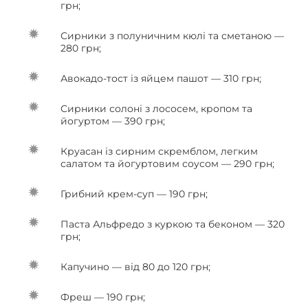
грн;
Сирники з полуничним кюлі та сметаною —
280 грн;
Авокадо-тост із яйцем пашот — 310 грн;
Сирники солоні з лососем, кропом та
йогуртом — 390 грн;
Круасан із сирним скремблом, легким
салатом та йогуртовим соусом — 290 грн;
Грибний крем-суп — 190 грн;
Паста Альфредо з куркою та беконом — 320
грн;
Капучино — від 80 до 120 грн;
Фреш — 190 грн;