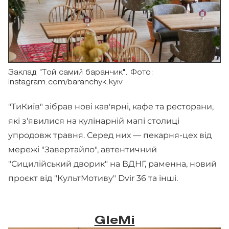
Заклад "Той самий баранчик". Фото:
Instagram.com/baranchyk.kyiv
"ТиКиїв" зібрав нові кав'ярні, кафе та ресторани,
які з'явилися на кулінарній мапі столиці
упродовж травня. Серед них — пекарня-цех від
мережі "Завертайло", автентичний
"Сицилійський дворик" на ВДНГ, раменна, новий
проєкт від "КультМотиву" Dvir 36 та інші.
GleMi