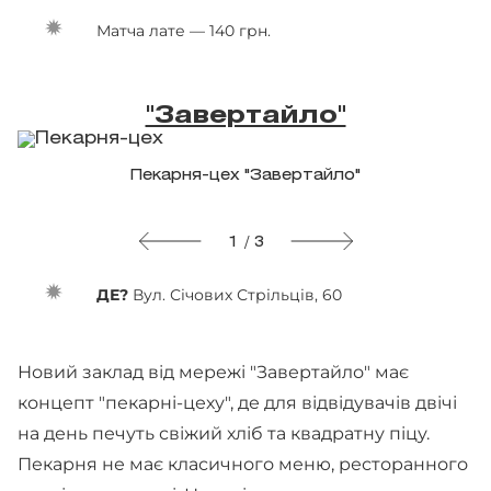
Матча лате — 140 грн.
"Завертайло"
Пекарня-цех "Завертайло"
1 / 3
ДЕ?
Вул. Січових Стрільців, 60
Новий заклад від мережі "Завертайло" має
концепт "пекарні-цеху", де для відвідувачів двічі
на день печуть свіжий хліб та квадратну піцу.
Пекарня не має класичного меню, ресторанного