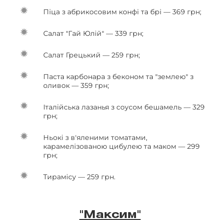
Піца з абрикосовим конфі та брі — 369 грн;
Салат "Гай Юлій" — 339 грн;
Салат Грецький — 259 грн;
Паста карбонара з беконом та "землею" з
оливок — 359 грн;
Італійська лазанья з соусом бешамель — 329
грн;
Ньокі з в'яленими томатами,
карамелізованою цибулею та маком — 299
грн;
Тирамісу — 259 грн.
"Максим"