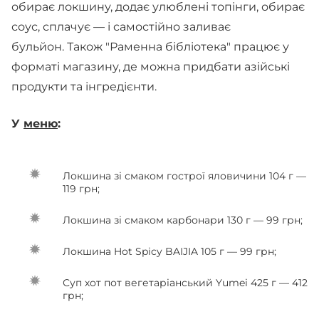
обирає локшину, додає улюблені топінги, обирає
соус, сплачує — і самостійно заливає
бульйон. Також "Раменна бібліотека" працює у
форматі магазину, де можна придбати азійські
продукти та інгредієнти.
У
меню
:
Локшина зі смаком гострої яловичини 104 г —
119 грн;
Локшина зі смаком карбонари 130 г — 99 грн;
Локшина Hot Spicy BAIJIA 105 г — 99 грн;
Суп хот пот вегетаріанський Yumei 425 г — 412
грн;