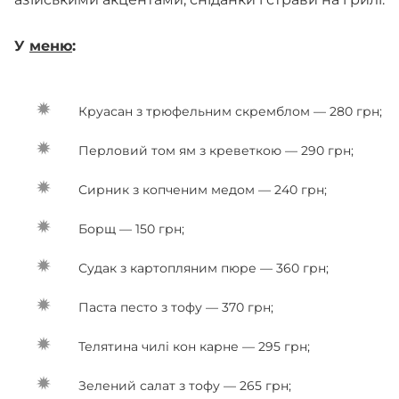
У
меню
:
Круасан з трюфельним скремблом — 280 грн;
Перловий том ям з креветкою — 290 грн;
Сирник з копченим медом — 240 грн;
Борщ — 150 грн;
Судак з картопляним пюре — 360 грн;
Паста песто з тофу — 370 грн;
Телятина чилі кон карне — 295 грн;
Зелений салат з тофу — 265 грн;