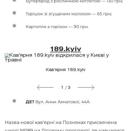
Бутерброд з рослинною котлетою — 130 грн;
Горішок зі згущеним молоком — 65 грн;
Картопля з горіхом — 90 грн.
189.kyiv
Кав'ярня 189.kyiv
1 / 3
ДЕ?
Вул. Анни Ахматової, 44А
Назва нової кав'ярні на Позняках присвячена
школі №189 на Лісовому проспекті, де навчалися