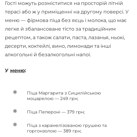
Гості можуть розміститися на просторій літній
терасі або ж у приміщенні на другому поверсі. У
меню — фірмова піца без яєць і молока, що має
легке й збалансоване тісто за традиційним
рецептом, а також салати, паста, лазанья, ньокі,
десерти, коктейлі, вино, лимонади та інші
алкогольні й безалкогольні напої.
У
меню
:
Піца Маргарита з Сицилійською
моцарелою — 249 грн;
Піца Пепероні — 379 грн;
Піца з карамелізованою грушею та
горгонзолою — 389 грн;