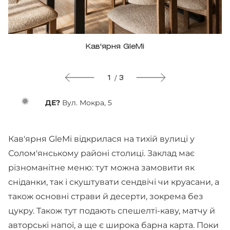
Кав'ярня GleMi
1 / 3
ДЕ?
Вул. Мокра, 5
Кав'ярня GleMi відкрилася на тихій вулиці у
Солом'янському районі столиці. Заклад має
різноманітне меню: тут можна замовити як
сніданки, так і скуштувати сендвічі чи круасани, а
також основні страви й десерти, зокрема без
цукру. Також тут подають спешелті-каву, матчу й
авторські напої, а ще є широка барна карта. Поки