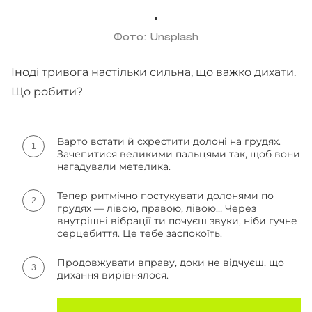
Фото: Unsplash
Іноді тривога настільки сильна, що важко дихати.
Що робити?
Варто встати й схрестити долоні на грудях.
Зачепитися великими пальцями так, щоб вони
нагадували метелика.
Тепер ритмічно постукувати долонями по
грудях — лівою, правою, лівою… Через
внутрішні вібрації ти почуєш звуки, ніби гучне
серцебиття. Це тебе заспокоїть.
Продовжувати вправу, доки не відчуєш, що
дихання вирівнялося.