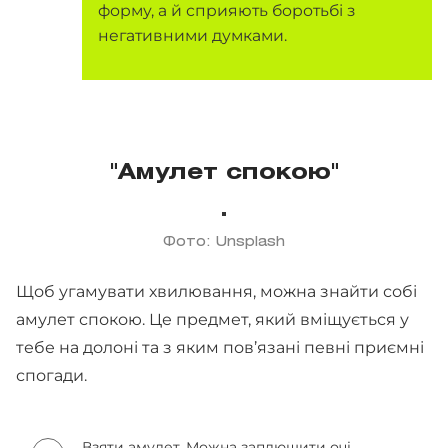
форму, а й сприяють боротьбі з
негативними думками.
"Амулет спокою"
Фото: Unsplash
Щоб угамувати хвилювання, можна знайти собі
амулет спокою. Це предмет, який вміщується у
тебе на долоні та з яким пов’язані певні приємні
спогади.
Взяти амулет. Можна заплющити очі.