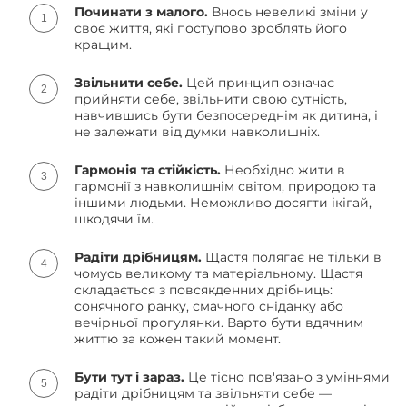
Починати з малого.
Внось невеликі зміни у
своє життя, які поступово зроблять його
кращим.
Звільнити себе.
Цей принцип означає
прийняти себе, звільнити свою сутність,
навчившись бути безпосереднім як дитина, і
не залежати від думки навколишніх.
Гармонія та стійкість.
Необхідно жити в
гармонії з навколишнім світом, природою та
іншими людьми. Неможливо досягти ікігай,
шкодячи їм.
Радіти дрібницям.
Щастя полягає не тільки в
чомусь великому та матеріальному. Щастя
складається з повсякденних дрібниць:
сонячного ранку, смачного сніданку або
вечірньої прогулянки. Варто бути вдячним
життю за кожен такий момент.
Бути тут і зараз.
Це тісно пов'язано з уміннями
радіти дрібницям та звільняти себе —