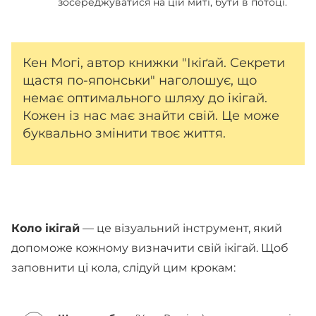
зосереджуватися на цій миті, бути в потоці.
Кен Могі, автор книжки "Ікіґай. Секрети
щастя по-японськи" наголошує, що
немає оптимального шляху до ікігай.
Кожен із нас має знайти свій. Це може
буквально змінити твоє життя.
Коло ікігай
— це візуальний інструмент, який
допоможе кожному визначити свій ікігай. Щоб
заповнити ці кола, слідуй цим крокам: