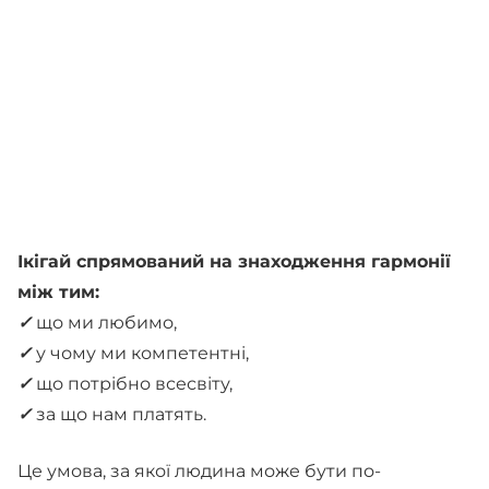
Ікігай спрямований на знаходження гармонії
між тим:
✓
що ми любимо,
✓
у чому ми компетентні,
✓
що потрібно всесвіту,
✓
за що нам платять.
Це умова, за якої людина може бути по-