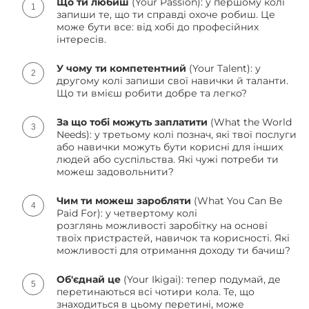
Що ти любиш
(Your Passion): у першому колі
запиши те, що ти справді охоче робиш. Це
може бути все: від хобі до професійних
інтересів.
У чому ти компетентний
(Your Talent): у
другому колі запиши свої навички й таланти.
Що ти вмієш робити добре та легко?
За що тобі можуть заплатити
(What the World
Needs): у третьому колі познач, які твої послуги
або навички можуть бути корисні для інших
людей або суспільства. Які чужі потреби ти
можеш задовольнити?
Чим ти можеш заробляти
(What You Can Be
Paid For): у четвертому колі
розглянь можливості заробітку на основі
твоїх пристрастей, навичок та корисності. Які
можливості для отримання доходу ти бачиш?
Об'єднай це
(Your Ikigai): тепер подумай, де
перетинаються всі чотири кола. Те, що
знаходиться в цьому перетині, може