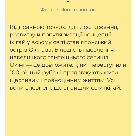
Фото: hellocare.com.au
Відправною точкою для дослідження,
розвитку й популяризації концепції
ікігай у всьому світі став японський
острів Окінава. Більшість населення
невеличкого тамтешнього селища
Окімі — це довгожителі, які переступили
100-річний рубіж і продовжують жити
щасливим і повноцінним життям. Усі
вони впевнені, що знайшли свій ікігай.