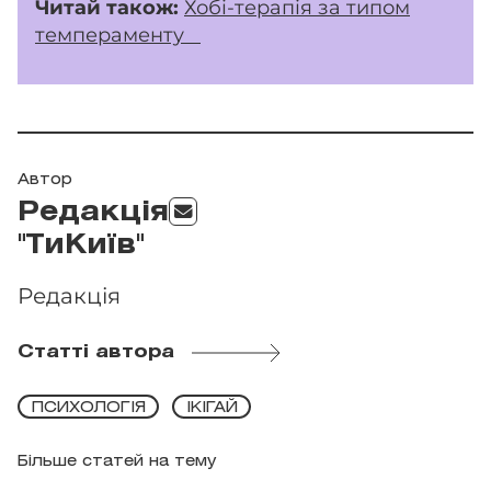
Читай також:
Хобі-терапія за типом
темпераменту
Автор
Редакція
"ТиКиїв"
Редакція
Статті автора
ПСИХОЛОГІЯ
ІКІГАЙ
Більше статей на тему