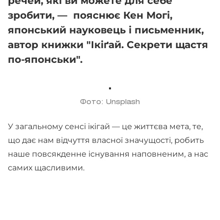
речей, які ви можете для себе
зробити, — пояснює Кен Могі,
японський науковець і письменник,
автор книжки "Ікіґай. Секрети щастя
по-японськи".
Фото: Unsplash
У загальному сенсі ікігай — це життєва мета, те,
що дає нам відчуття власної значущості, робить
наше повсякденне існування наповненим, а нас
самих щасливими.