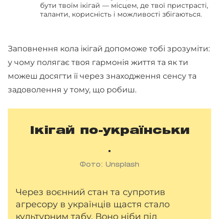
бути твоїм ікігай — місцем, де твої пристрасті,
таланти, корисність і можливості збігаються.
Заповнення кола ікігай допоможе тобі зрозуміти:
у чому полягає твоя гармонія життя та як ти
можеш досягти її через знаходження сенсу та
задоволення у тому, що робиш.
Ікігай по-українськи
Фото: Unsplash
Через воєнний стан та супротив
агресору в українців щастя стало
культурним табу. Воно ніби під