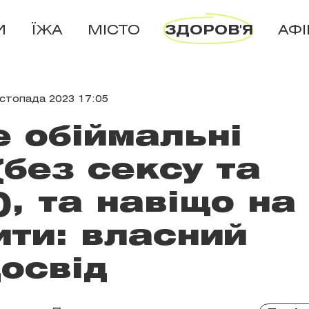
И
ЇЖА
МІСТО
ЗДОРОВ'Я
АФ
истопада 2023 17:05
 обіймальні
(без сексу та
), та навіщо на
ити: власний
освід