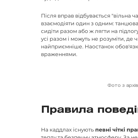
Після вправ відбувається "вільна ч
взаємодіяти один з одним: танцюва
сидіти разом або ж лягти на підлог
усі разом і можуть не розуміти, де ч
найприємніше. Наостанок обов'язко
враженнями.
Фото з архів
Правила поведі
На каддлах існують
певні чіткі пр
теплу та безпечну атмосферу. За 