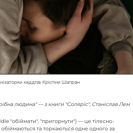
анізаторки каддлів Крістіни Шапран
рібна людина" — з книги "Соляріс", Станіслав Лем
ddle "обіймати", "пригорнути") — це тілесно-
і обіймаються та торкаються одне одного за