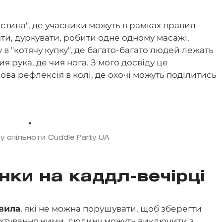
астина", де учасники можуть в рамках правил
ти, дуркувати, робити одне одному масажі,
у в "котячу купку", де багато-багато людей лежать
ия рука, де чия нога. З мого досвіду це
ва рефлексія в колі, де охочі можуть поділитись
у спільноти Cuddle Party UA
нки на каддл-вечірці
авила
, які не можна порушувати, щоб зберегти
нехтування ними, людину можуть виключити з