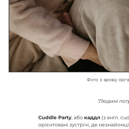
Фото з архіву орг
"Людині пот
Cuddle Party
, або
каддл
(з англ. cu
орієнтовані зустрічі, де незнайомц