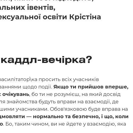
льних івентів,
ксуальної освіти Крістіна
 каддл-вечірка?
фасилітатор\ка просить всіх учасників
ваннями щодо події.
Якщо ти прийшов вперше,
є очікувань
, бо ти не розумієш, на який досвід
сля знайомства будуть вправи на взаємодії, де
ншими учасниками. Обов'язковою буде вправа на
дмовляти — нормально та безпечно, і що, коли
но
. Бо, таким чином, ви не йдете у взаємодію, яка