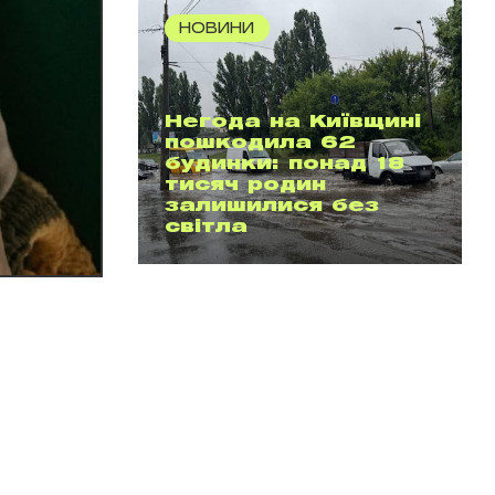
НОВИНИ
Негода на Київщині
пошкодила 62
будинки: понад 18
тисяч родин
залишилися без
світла