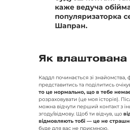
каже ведуча обійма
популяризаторка се
Шапран.
Як влаштована
Каддл починається зі знайомства, 
представитись та поділитись очіку
то це нормально, що в тебе нема
розраховувати (це моя історія). Пі
можна відчути перший контакт з і
згоду/відмову. Щоб ти відчув, що
ві
відмовляють тобі — це не страш
буде для вас не приємною.