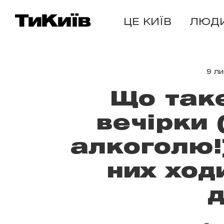
ЦЕ КИЇВ
ЛЮД
9 л
Що таке
вечірки 
алкоголю!
них ход
д