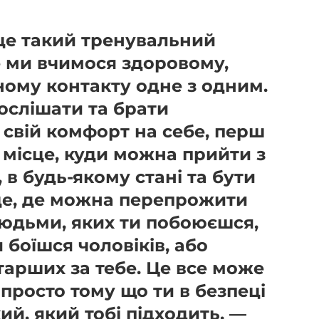
це такий тренувальний
де ми вчимося здоровому,
ному контакту одне з одним.
ослішати та брати
а свій комфорт на себе, перш
е місце, куди можна прийти з
 в будь-якому стані та бути
це, де можна перепрожити
людьми, яких ти побоюєшся,
 боїшся чоловіків, або
тарших за тебе. Це все може
просто тому що ти в безпеці
ий, який тобі підходить, —