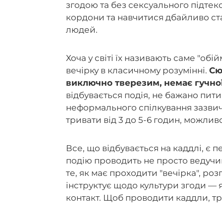
згодою та без сексуального підтекс
кордони та навчитися дбайливо став
людей.
Хоча у світі їх називають саме "обі
вечірку в класичному розумінні.
Сю
виключно тверезим, немає гучно
відбувається подія, не бажано пити 
неформального спілкування зазвич
тривати від 3 до 5-6 годин, можливо
Все, що відбувається на каддлі, 
подію проводить не просто ведучий
те, як має проходити "вечірка", ро
інструктує щодо культури згоди — 
контакт. Щоб проводити каддли, тр