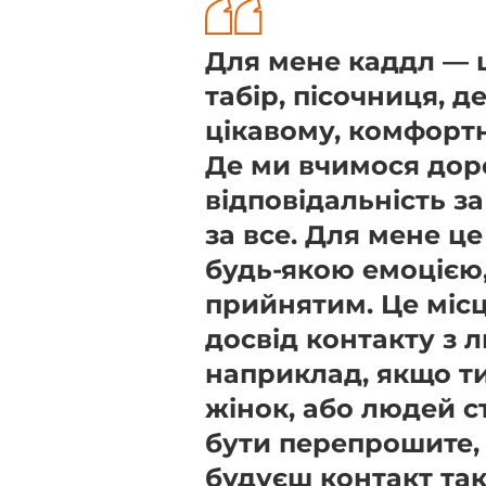
Для мене каддл — 
табір, пісочниця, 
цікавому, комфорт
Де ми вчимося дор
відповідальність з
за все. Для мене ц
будь-якою емоцією,
прийнятим. Це міс
досвід контакту з 
наприклад, якщо ти
жінок, або людей с
бути перепрошите, 
будуєш контакт так