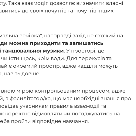
ту. Така взаємодія дозволяє визначити власні
итися до своїх почуттів та почуттів інших
ймальна вечірка", насправді захід не схожий на
ди можна приходити та залишатись
ї танцювальної музики
. У просторі, де
чи їсти щось, крім води. Для перекусів та
ай є окремий простір, адже каддли можуть
, навіть довше.
є певною мірою контрольованим процесом, адже
, а фасилітатор/ка, що має необхідні знання про
зповідає учасникам правила взаємодії та
як коректно відмовляти чи погоджуватись на
еба пройти відповідне навчання.