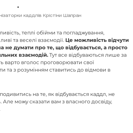
нізаторки каддлів Крістіни Шапран
тливість, теплі обійми та погладжування,
иві та веселі взаємодії.
Це можливість відчути
а не думати про те, що відбувається, а просто
льних взаємодій.
Тут все відбуваються лише за
ть варто вголос проговорювати свої
и та з розумінням ставитись до відмови в
одивитись на те, як відбувається каддл, не
 Але можу сказати вам з власного досвіду,
.