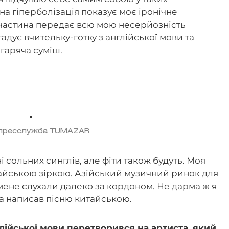
а гіперболізація показує моє іронічне
 частина передає всю мою несерйозність
адує вчительку-готку з англійської мови та
 гаряча суміш.
 пресслужба TUMAZAR
 сольних синглів, але фіти також будуть. Моя
тайською зіркою. Азійський музичний ринок для
б мене слухали далеко за кордоном. Не дарма ж я
 та написав пісню китайською.
лійської мови перетворився на артиста, який