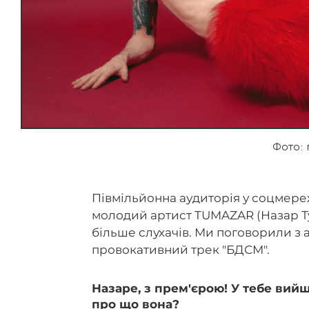
Фото:
Півмільйонна аудиторія у соцмереж
молодий артист TUMAZAR (Назар Т
більше слухачів. Ми поговорили з 
провокативний трек "БДСМ".
Назаре, з прем'єрою! У тебе вий
про що вона?