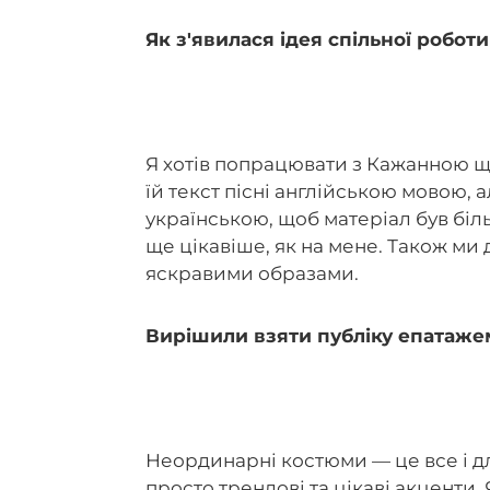
Як з'явилася ідея спільної робот
Я хотів попрацювати з Кажанною ще 
їй текст пісні англійською мовою,
українською, щоб матеріал був біль
ще цікавіше, як на мене. Також м
яскравими образами.
Вирішили взяти публіку епатаже
Неординарні костюми — це все і для
просто трендові та цікаві акценти.