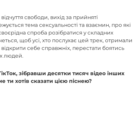
відчуття свободи, вихід за прийняті
ежується тема сексуальності та взаємин, про які
 своєрідна спроба розібратися у складних
четься, щоб усі, хто послухає цей трек, отримали
і відкрити себе справжніх, перестати боятись
их людей.
 ТікТок, зібравши десятки тисяч відео інших
ме ти хотів сказати цією піснею?