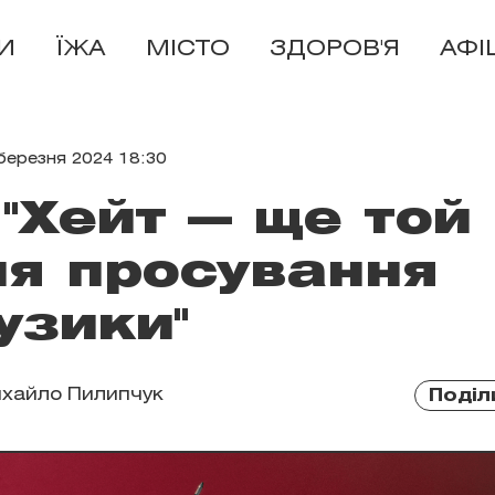
И
ЇЖА
МІСТО
ЗДОРОВ'Я
АФІ
березня 2024 18:30
"Хейт — ще той
ля просування
узики"
хайло Пилипчук
Поділ