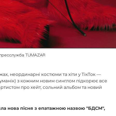
 пресслужба TUMAZAR
ах, неординарні костюми та хіти у ТікТок —
уманік) з кожним новим синглом підкорює все
артистом про хейт, сольний альбом та новий
шла нова пісня з епатажною назвою "БДСМ",