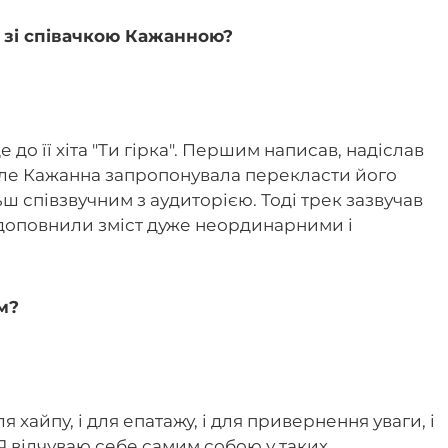
и зі співачкою Кажанною?
до її хіта "Ти гірка". Першим написав, надіслав
 але Кажанна запропонувала перекласти його
ш співзвучним з аудиторією. Тоді трек зазвучав
и доповнили зміст дуже неординарними і
м?
 хайпу, і для епатажу, і для привернення уваги, і
 Я відчуваю себе самим собою у таких