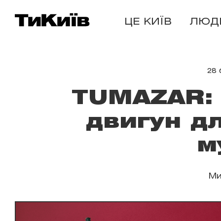
ЦЕ КИЇВ
ЛЮД
28 
TUMAZAR: 
двигун д
м
Ми