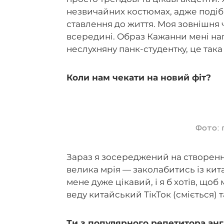
незвичайних костюмах, адже подібн
ставлення до життя. Моя зовнішня
всередині. Образ Кажанни мені наг
неслухняну панк-студентку, це така
Коли нам чекати на новий фіт?
Фото:
Зараз я зосереджений на створенні
велика мрія — заколабитись із ки
мене дуже цікавий, і я б хотів, що
веду китайський ТікТок (сміється)
Ти з популярного репетитора анг