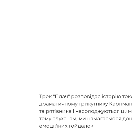
Трек "Плач" розповідає історію то
драматичному трикутнику Карпмана
та рятівника і насолоджуються ци
тему слухачам, ми намагаємося дон
емоційних гойдалок.