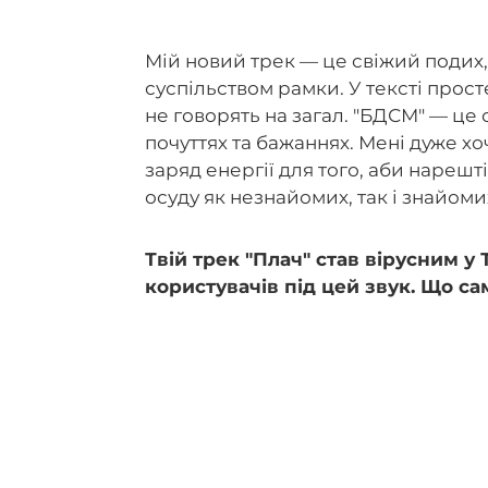
Мій новий трек — це свіжий подих, 
суспільством рамки. У тексті прост
не говорять на загал. "БДСМ" — це
почуттях та бажаннях. Мені дуже хо
заряд енергії для того, аби нарешт
осуду як незнайомих, так і знайом
Твій трек "Плач" став вірусним у
користувачів під цей звук. Що са