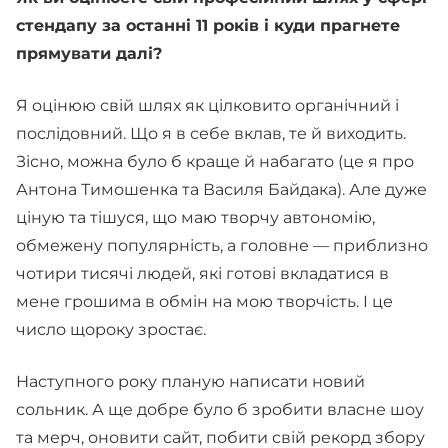
стендапу за останні 11 років і куди прагнете
прямувати далі?
Я оцінюю свій шлях як цілковито органічний і
послідовний. Що я в себе вклав, те й виходить.
Зісно, можна було б краще й набагато (це я про
Антона Тимошенка та Василя Байдака). Але дуже
ціную та тішуся, що маю творчу автономію,
обмежену популярність, а головне — приблизно
чотири тисячі людей, які готові вкладатися в
мене грошима в обмін на мою творчість. І це
число щороку зростає.
Наступного року планую написати новий
сольник. А ще добре було б зробити власне шоу
та мерч, оновити сайт, побити свій рекорд збору