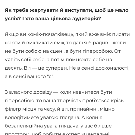
Як треба жартувати й виступати, щоб це мало
успіх? І хто ваша цільова аудиторія?
Якщо ви комік-початківець, який вже вміє писати
жарти й викликати сміх, то далі я б радив ніколи
не бути собою на сцені, а бути гіперсобою. От
уявіть собі себе, а потім помножте себе на
десять. Ви — це суперви. Не в сенсі досконалості,
а в сенсі вашого "я".
З власного досвіду — коли навчитеся бути
гіперсобою, то ваша творчість проб'ється крізь
фільтр місця та часу, й ви, принаймні, міцно
володітимете увагою глядача. А коли є
безапеляційна увага глядача, у вас більше
простору, щоб робити експериментальні,