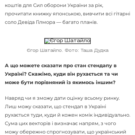
коштів для Сил оборони України за рік,
прочитати книжку японською, вивчити всі гітарні
соло Девіда Гілмора — багато планів.
Єгор Шатайло. Фото: Таша Дудка
А що можете сказати про стан стендапу в
Україні? Скажімо, куди він рухається та чи
може бути порівняний із якимось іншим?
Навряд чи я зможу дати оцінку всьому ринку.
Лиш можу сказати, що стендап в Україні
рухається туди, куди й кожен комік індивідуально.
Сума цих векторів і визначає напрям, з чого
можу обережно спрогнозувати, що український