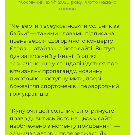
"Космічний ах*й" 2026 року. Фото надано
героєм
"Четвертий всеукраїнський сольник за
бабки" — такими словами підписана
повна версія цьогорічного концерту
Єгора Шатайла на його сайті. Виступ
був записаний у Києві. В описі
зазначено, що у стендапі йдеться про
вітчизняну пропаганду, новинну
дихотомію, наступну мить, двері
божевілля спортсменів і первородний
гріх українців.
"Купуючи цей сольник, ви отримуєте
право дивитись його на цьому сайті
необмежено з моменту придбання", —
зазначає автор. І попереджає: "Як