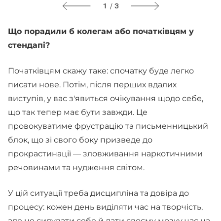
1 / 3
Що порадили б колегам або початківцям у
стендапі?
Початківцям скажу таке: спочатку буде легко
писати нове. Потім, після перших вдалих
виступів, у вас з'явиться очікування щодо себе,
що так тепер має бути завжди. Це
провокуватиме фрустрацію та письменницький
блок, що зі свого боку призведе до
прокрастинації — зловживання наркотичними
речовинами та нудження світом.
У цій ситуації треба дисципліна та довіра до
процесу: кожен день виділяти час на творчість,
але не силувати себе й дати своєму мозку час на