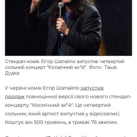
Стендап-комік Єгор Шатайло випустив четвертий
сольний концерт "Космічний ах*й". Фото: Таша
Дудка
У червні комік Єгор Шатайло
запустив
продаж
повноцінної версії свого нового стендап-
концерту "Космічний ах*й". Це четвертий
сольник, який артист випустив у відеозаписі.
Коштує він 500 гривень, а триває 76 хвилин.