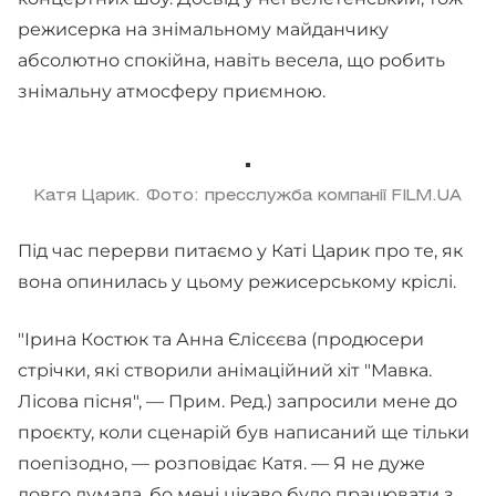
режисерка на знімальному майданчику
абсолютно спокійна, навіть весела, що робить
знімальну атмосферу приємною.
Катя Царик. Фото: пресслужба компанії FILM.UA
Під час перерви питаємо у Каті Царик про те, як
вона опинилась у цьому режисерському кріслі.
"Ірина Костюк та Анна Єлісєєва (продюсери
стрічки, які створили анімаційний хіт "Мавка.
Лісова пісня", — Прим. Ред.) запросили мене до
проєкту, коли сценарій був написаний ще тільки
поепізодно, — розповідає Катя. — Я не дуже
довго думала, бо мені цікаво було працювати з