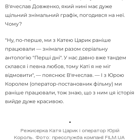
В'ячеслав Довженко, який нині має дуже
щільний знімальний графік, погодився на неї.
Чому?
"Ну, по-перше, ми з Катею Царик раніше
працювали — знімали разом серіальну
антологію "Перші дні". У нас давно вже тандем
склався і певна любов, тому Каті я не міг
відмовити", — пояснює В'ячеслав. — І з Юрою
Королем (оператор-постановник фільму) ми
раніше працювали, тож знаю, що з ним ця історія
вийде дуже красивою.
Режисерка Катя Царик і оператор Юрій
Король. Фото: пресслужба компанії FILM.UA