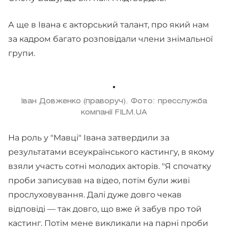
А ще в Івана є акторський талант, про який нам
за кадром багато розповідали члени знімальної
групи.
Іван Довженко (праворуч). Фото: пресслужба
компанії FILM.UA
На роль у "Мавці" Івана затвердили за
результатами всеукраїнського кастингу, в якому
взяли участь сотні молодих акторів. "Я спочатку
проби записував на відео, потім були живі
прослуховування. Далі дуже довго чекав
відповіді — так довго, що вже й забув про той
кастинг. Потім мене викликали на парні проби