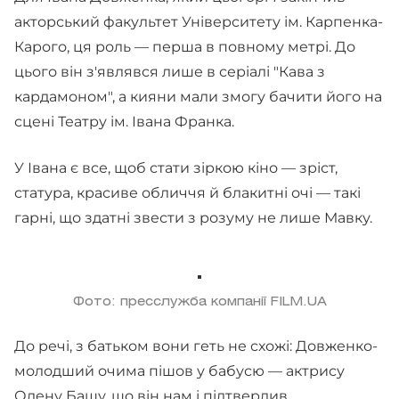
акторський факультет Університету ім. Карпенка-
Карого, ця роль — перша в повному метрі. До
цього він з'являвся лише в серіалі "Кава з
кардамоном", а кияни мали змогу бачити його на
сцені Театру ім. Івана Франка.
У Івана є все, щоб стати зіркою кіно — зріст,
статура, красиве обличчя й блакитні очі — такі
гарні, що здатні звести з розуму не лише Мавку.
Фото: пресслужба компанії FILM.UA
До речі, з батьком вони геть не схожі: Довженко-
молодший очима пішов у бабусю — актрису
Олену Башу, що він нам і підтвердив.