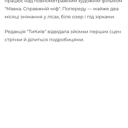
працює над повнометражним художнім фільмом
"Мавка. Справжній міф". Попереду — майже два
місяці знімання у лісах, біля озер і під зірками.
Редакція "ТиКиїв" відвідала зйомки перших сцен
стрічки й ділиться подробицями.