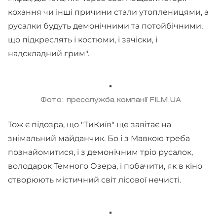
кохання чи інші причини стали утопленицями, а
русалки будуть демонічними та потойбічними,
що підкреслять і костюми, і зачіски, і
надскладний грим".
Фото: пресслужба компанії FILM.UA
Тож є підозра, що "ТиКиїв" ще завітає на
знімальний майданчик. Бо і з Мавкою треба
познайомитися, і з демонічним тріо русалок,
володарок Темного Озера, і побачити, як в кіно
створюють містичний світ лісової нечисті.