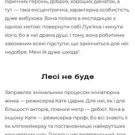
ліричних героїнь, добрих, хороших дівчаток, а
тут — така ексцентрична, характерна особистість,
дуже вибухова. Вона поїхала в експедицію з
однією метою: повернути собі Лук'яна і кинути
його, бо в неї драма душі. І тому вона робитиме
закоханим всякі підступи, що закінчиться для неї
недобре. Мені їй дуже шкода".
Лесі не буде
Заправляє знімальним процесом мініатюрна
жінка — режисерка Катя Царик. Для неї, як і для
більшості акторів, повний метр — дебют. Хоча в
іншому Катя — режисерка-профі, бо всі знають її
як кліпмейкерку та постановницю найкрутіших
концертних шоу. Досвід у неї велетенський, тож