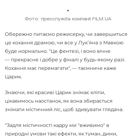
Фото: пресслужба компанії FILM.UA
Обережно питаємо режисерку, чи завершиться
це кохання драмою, чи все у Лукʼяна з Мавкою
буде нормально. "Це фентезі, і воно вічне
— прекрасне і добре у фіналі у будь-якому разі.
Кохання має перемагати", — таємниче каже
Царик.
Знаючи, які красиві Царик знімає кліпи,
цікавимось наостанок, як вона збирається
знімати містичний ліс, щоб здивувати глядача.
"Задля містичності кадру ми "вживимо" в
природні умови такі ефекти, як туман, дими,