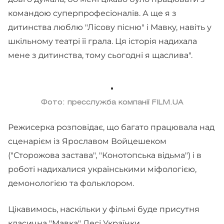
командою суперпрофесіоналів. А ще я з
дитинства люблю "Лісову пісню" і Мавку, навіть у
шкільному театрі її грала. Ця історія надихала
мене з дитинства, тому сьогодні я щаслива".
Фото: пресслужба компанії FILM.UA
Режисерка розповідає, що багато працювала над
сценарієм із Ярославом Войцешеком
("Сторожова застава", "Конотопська відьма") і в
роботі надихалися українськими міфологією,
демонологією та фольклором.
Цікавимось, наскільки у фільмі буде присутня
класична "Мавка" Лесі Українки.