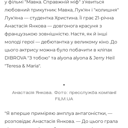
у фільмі "Мавка. Справжній міф" з'явиться
любовний трикутник: Мавка, Лук'ян і "колишня"
Лук'яна — студентка Христина. Її грає 21-річна
Анастасія Янкова — довгонога красуня з
французькою зовнішністю. Настя, як й інші
молоді герої — дебютантка у великому кіно. До
цього актрису можна було побачити в кліпах
DIBROVA "З тобою" та alyona alyona & Jerry Heil
"Teresa & Maria".
Анастасія Янкова. Фото: пресслужба компанії
FILM.UA
"Я вперше приміряю амплуа антагоністки, —
розповідає Анастасія Янкова. — До цього грала