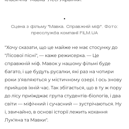
Сцена з фільму "Мавка. Справжній міф". Фото:
пресслужба компанії FILM.UA
"Хочу сказати, що це майже не має стосунку до
"Лісової пісні", — каже режисерка. — Це
справжній міф. Мавок у нашому фільмі буде
багато, і ще будуть русалки, які раз на чотири
роки з'являються у містичному озері. І ось знову
прийшов їхній час. Так збігається, що в ту ж пору
до лісу приїжджає група студентів-біологів, і два
світи — міфічний і сучасний — зустрічаються. Ну
і, звичайно, в основі історії лежить кохання
Лук'яна та Мавки".