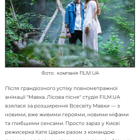
Фото: компанія FILM.UA
Після грандіозного успіху повнометражної
анімації "Мавка. Лісова пісня" студія FILM.UA
взялася за розширення Всесвіту Мавки — з
новими, вже живими героями, новими міфами
та глибшими сенсами. Просто зараз у Києві
режисерка Катя Царик разом з командою