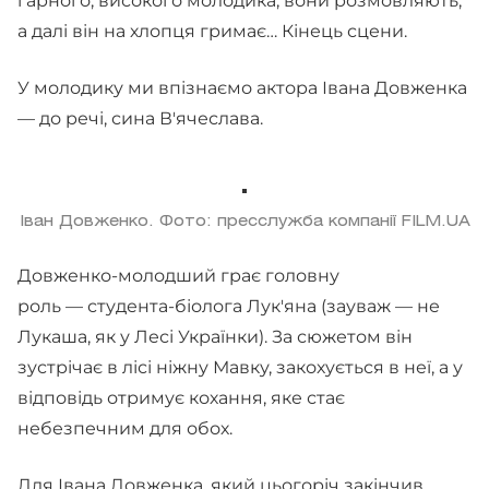
гарного, високого молодика, вони розмовляють,
а далі він на хлопця гримає… Кінець сцени.
У молодику ми впізнаємо актора Івана Довженка
— до речі, сина В'ячеслава.
Іван Довженко. Фото: пресслужба компанії FILM.UA
Довженко-молодший грає головну
роль — студента-біолога Лук'яна (зауваж — не
Лукаша, як у Лесі Українки). За сюжетом він
зустрічає в лісі ніжну Мавку, закохується в неї, а у
відповідь отримує кохання, яке стає
небезпечним для обох.
Для Івана Довженка, який цьогоріч закінчив