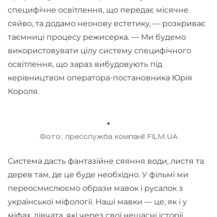
специфічне освітлення, що передає місячне
сяйво, та додамо неонову естетику, — розкриває
таємниці процесу режисерка. — Ми будемо
використовувати цілу систему специфічного
освітлення, що зараз вибудовують під
керівництвом оператора-постановника Юрія
Короля.
Фото: пресслужба компанії FILM.UA
Система дасть фантазійне сяяння води, листя та
дерев там, де це буде необхідно. У фільмі ми
переосмислюємо образи мавок і русалок з
української міфології. Наші мавки — це, як і у
міфах, дівчата, які через свої нещасні історії