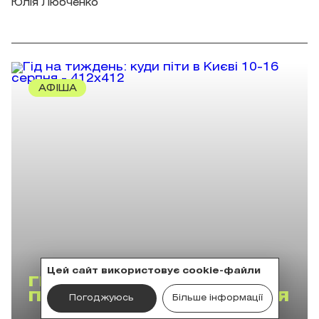
Юлія Любченко
АФІША
Цей сайт використовує cookie-файли
ГІД НА ТИЖДЕНЬ: КУДИ
ПІТИ В КИЄВІ 10-16 СЕРПНЯ
Погоджуюсь
Більше інформації