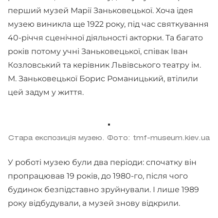
перший музей Марії Заньковецької. Хоча ідея
музею виникла ще 1922 року, під час святкування
40-річчя сценічної діяльності акторки. Та багато
років потому учні Заньковецької, співак Іван
Козловський та керівник Львівського театру ім.
М. Заньковецької Борис Романицький, втілили
цей задум у життя.
Стара експозиція музею. Фото: tmf-museum.kiev.ua
У роботі музею були два періоди: спочатку він
пропрацював 19 років, до 1980-го, після чого
будинок безпідставно зруйнували. І лише 1989
року відбудували, а музей знову відкрили.