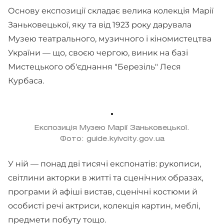
Основу експозиції складає велика колекція Марії
Заньковецької, яку та від 1923 року дарувала
Музею театрального, музичного і кіномистецтва
України — що, своєю чергою, виник на базі
Мистецького об'єднання "Березіль" Леся
Курбаса.
Експозиція Музею Марії Заньковецької.
Фото: guide.kyivcity.gov.ua
У ній — понад дві тисячі експонатів: рукописи,
світлини акторки в житті та сценічних образах,
програми й афіші вистав, сценічні костюми й
особисті речі актриси, колекція картин, меблі,
предмети побуту тощо.