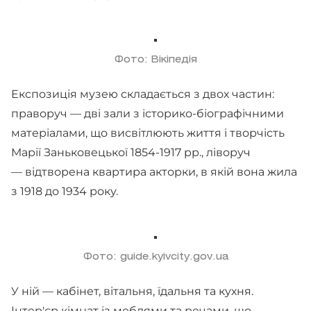
Фото: Вікіпедія
Експозиція музею складається з двох частин:
праворуч — дві зали з історико-біографічними
матеріалами, що висвітлюють життя і творчість
Марії Заньковецької 1854-1917 рр., ліворуч
— відтворена квартира акторки, в якій вона жила
з 1918 до 1934 року.
Фото: guide.kyivcity.gov.ua
У ній — кабінет, вітальня, їдальня та кухня.
Інтер'єр кімнат із меблями та речами, що