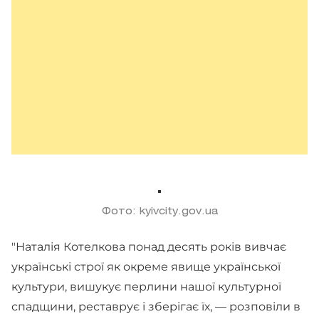
Фото: kyivcity.gov.ua
"Наталія Котелкова понад десять років вивчає
українські строї як окреме явище української
культури, вишукує перлини нашої культурної
спадщини, реставрує і зберігає їх, — розповіли в