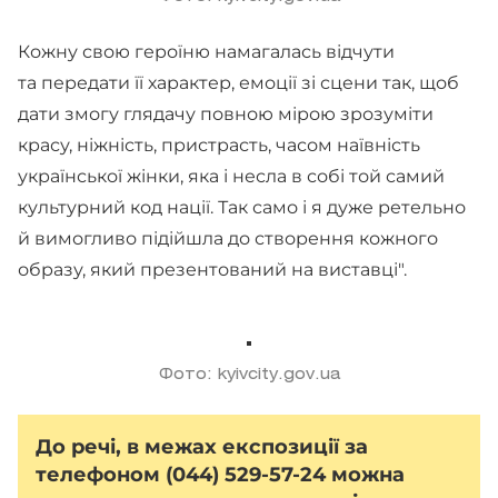
Кожну свою героїню намагалась відчути
та передати її характер, емоції зі сцени так, щоб
дати змогу глядачу повною мірою зрозуміти
красу, ніжність, пристрасть, часом наївність
української жінки, яка і несла в собі той самий
культурний код нації. Так само і я дуже ретельно
й вимогливо підійшла до створення кожного
образу, який презентований на виставці".
Фото: kyivcity.gov.ua
До речі, в межах експозиції за
телефоном (044) 529-57-24 можна