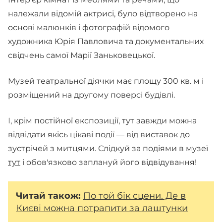
належали відомій актрисі, було відтворено на
основі малюнків і фотографій відомого
художника Юрія Павловича та документальних
свідчень самої Марії Заньковецької.
Музей театральної діячки має площу 300 кв. м і
розміщений на другому поверсі будівлі.
І, крім постійної експозиції, тут завжди можна
відвідати якісь цікаві події — від виставок до
зустрічей з митцями. Слідкуй за подіями в музеї
тут
і обов'язково заплануй його відвідування!
Читай також:
По той бік сцени. Де в
Києві можна потрапити за лаштунки