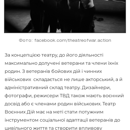
Фото: facebook.com/theatreofwar.action
За концепцією театру, до його діяльності
максимально долучені ветерани та члени їхніх
родин. З ветеранів бойових дій і чинних
військових складається не лише акторський, а й
адміністративний склад театру. Дизайнери,
фотографи, режисери ТВД також мають воєнний
досвід або є членами родин військових. Театр
Воєнних Дій має на меті стати потужним
інструментом соціальної адаптації ветеранів до
цивільного життя та створити впливову