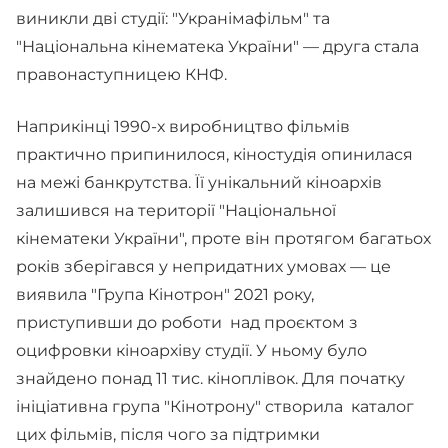
виникли дві студії: "Укранімафільм" та
"Національна кінематека України" — друга стала
правонаступницею КНФ.
Наприкінці 1990-х виробництво фільмів
практично припинилося, кіностудія опинилася
на межі банкрутства. Її унікальний кіноархів
залишився на території "Національної
кінематеки України", проте він протягом багатьох
років зберігався у непридатних умовах — це
виявила "Група Кінотрон" 2021 року,
приступивши до роботи над проєктом з
оцифровки кіноархіву студії. У ньому було
знайдено понад 11 тис. кіноплівок. Для початку
ініціативна група "Кінотрону" створила каталог
цих фільмів, після чого за підтримки