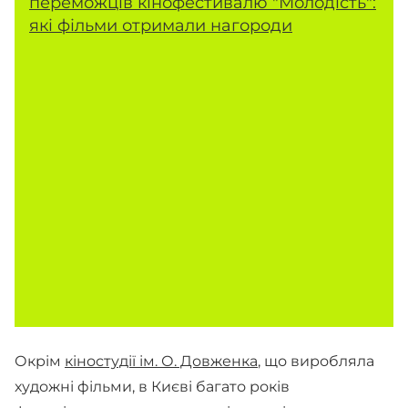
переможців кінофестивалю "Молодість":
які фільми отримали нагороди
Окрім
кіностудії ім. О. Довженка
, що виробляла
художні фільми, в Києві багато років