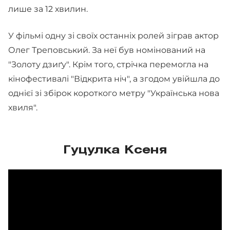
лише за 12 хвилин.
У фільмі одну зі своїх останніх ролей зіграв актор
Олег Треповський. За неї був номінований на
"Золоту дзиґу". Крім того, стрічка перемогла на
кінофестивалі "Відкрита ніч", а згодом увійшла до
однієї зі збірок короткого метру "Українська нова
хвиля".
Гуцулка Ксеня