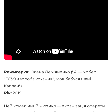
Режисерка:
Олена Дем'яненко ("Я — мобер,
"F63.9 Хвороба кохання", Моя бабуся Фані
Каплан")
Рік:
2019
Цей комедійний мюзикл — екранізація оперети