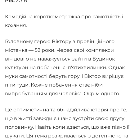
Рік:
2016
Комедійна короткометражка про самотність і
кохання.
Головному герою Віктору з провінційного
містечка — 52 роки. Через свої комплекси
він довго не наважується зайти в Будинок
культури на побачення-п'ятихвилинки. Однак
муки самотності беруть гору, і Віктор вирішує
піти туди. Кожне побачення стає ніби
випробуванням для чоловіка. Окрім одного.
Це оптимістична та обнадійлива історія про те,
що в житті завжди є шанс зустріти свою другу
половинку. Навіть коли здається, що вже пізно її
шукати. Ця тема розкривається з дотепністю та