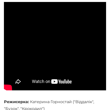
Режисерка:
Катерина Горностай ("Віддалік",
"Бузок", "Крокодил")