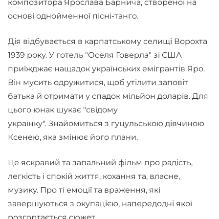
композитора Яро­слава Барнича, створеної на
основі однойменної пісні-танго.
Дія відбувається в карпатському селищі Ворохта
1939 року. У готель "Оселя Говерла" зі США
приїжджає нащадок українських емігрантів Яро.
Він мусить одружитися, щоб утілити заповіт
батька й отримати у спадок мільйон доларів. Для
цього юнак шукає "свідому
українку". Знайомиться з гуцульською дівчиною
Ксенею, яка змінює його плани.
Це яскравий та запальний фільм про радість,
легкість і спокій життя, кохання та, власне,
музику. Про ті емоції та враження, які
завершуються з окупацією, напередодні якої
розгортається сюжет.