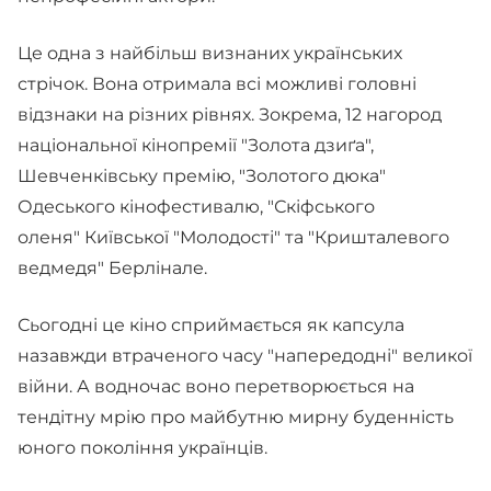
Це одна з найбільш визнаних українських
стрічок. Вона отримала всі можливі головні
відзнаки на різних рівнях. Зокрема, 12 нагород
національної кінопремії "Золота дзиґа",
Шевченківську премію, "Золотого дюка"
Одеського кінофестивалю, "Скіфського
оленя" Київської "Молодості" та "Кришталевого
ведмедя" Берлінале.
Сьогодні це кіно сприймається як капсула
назавжди втраченого часу "напередодні" великої
війни. А водночас воно перетворюється на
тендітну мрію про майбутню мирну буденність
юного покоління українців.