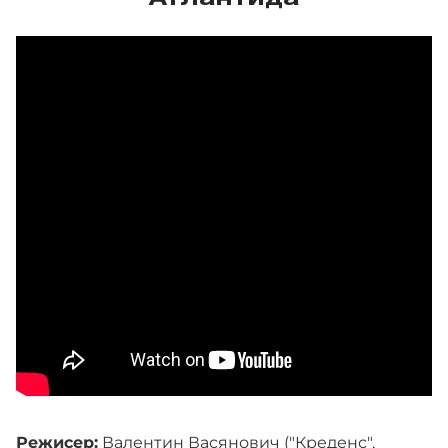
Режисер:
Валентин Васянович ("Креденс",