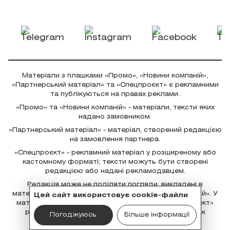
Матеріали з плашками «Промо», «Новини компаній»,
«Партнерський матеріал» та «Спецпроєкт» є рекламними
та публікуються на правах реклами.
«Промо» та «Новини компаній» - матеріали, тексти яких
надано замовником.
«Партнерський матеріал» - матеріал, створений редакцією
на замовлення партнера.
«Спецпроєкт» - рекламний матеріал у розширеному або
кастомному форматі; тексти можуть бути створені
редакцією або надані рекламодавцем.
Редакція може не поділяти погляди, викладені в
матеріалах із плашками «Промо» та «Новини компаній». У
Цей сайт використовує cookie-файли
матеріалах «Партнерський матеріал» та «Спецпроєкт»
редакція бере участь у створенні контенту, однак
Погоджуюсь
Більше інформації
відповідальність за рекламні твердження несе