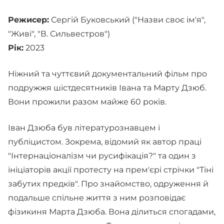
Режисер:
Сергій Буковський ("Назви своє ім'я",
"Живі", "В. Сильвестров")
Рік:
2023
Ніжний та чуттєвий документальний фільм про
подружжя шістдесятників Івана та Марту Дзюб.
Вони прожили разом майже 60 років.
Іван Дзюба був літературознавцем і
публіцистом. Зокрема, відомий як автор праці
"Інтернаціоналізм чи русифікація?" та один з
ініціаторів акції протесту на прем'єрі стрічки "Тіні
забутих предків". Про знайомство, одруження й
подальше спільне життя з ним розповідає
фізикиня Марта Дзюба. Вона ділиться спогадами,