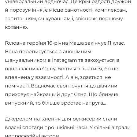
універсальний водночас. Де крім радості дружби
й порозуміння, є місце самотності, комплексам,
запитанням, очікуванням і, звісно ж, першому
коханню.
Головна героїня 16-річна Маша закінчує 11 клас.
Вона переписується з анонімним
шанувальником в Instagram та закохується в
однокласника Сашу. Боїться зізнатися, бо не
впевнена у взаємності. А він, здається, не
помічає її. Водночас свої почуття до дівчини
приховує найкращий друг Сєня. Що ближче
випускний, то більше зростає напруга...
Джерелом натхнення для режисерки стали
власні спогади про шкільні часи. У фільмі зіграли
непрофесійні актори.