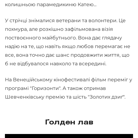
колишньою парамедикиню Катею...
У стрічці знімалися ветерани та волонтери. Це
похмура, але розкішно зафільмована візія
поствоєнного майбутнього. Вона дає глядачу
надію на те, що навіть якщо любов перемагає не
все, вона точно дає шанс продовжити життя, що
б не відбувалося навколо та всередині.
На Венеційському кінофестивалі фільм переміг у
програмі "Горизонти". А також отримав
Шевченківську премію та шість "Золотих дзиґ".
Ґолден лав