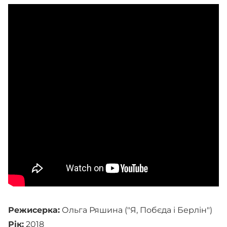
Режисерка:
Ольга Ряшина ("Я, Побєда і Берлін")
Рік:
2018