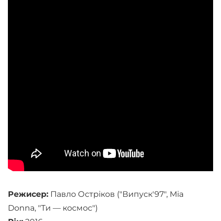
Режисер:
Павло Остріков ("Випуск'97", Mia
Donna, "Ти — космос")