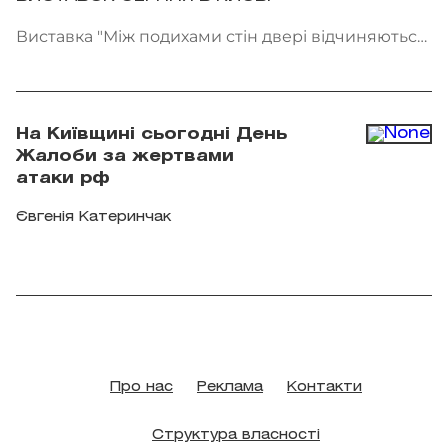
Виставка "Між подихами стін двері відчиняються
всередину" проходить у галереї Voloshyn Gallery.
Фото: voloshyngallery.art
На Київщині сьогодні День
Жалоби за жертвами
атаки рф
Євгенія Катеринчак
Про нас
Реклама
Контакти
Структура власності