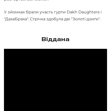
У зйомках брали участь гурти Dakh Daughters і
"ДахаБраха". Стрічка здобула дві "Золоті дзиґи".
Віддана