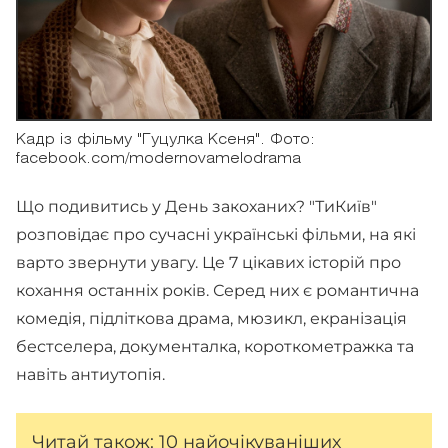
Кадр із фільму "Гуцулка Ксеня". Фото:
facebook.com/modernovamelodrama
Що подивитись у День закоханих? "ТиКиїв"
розповідає про сучасні українські фільми, на які
варто звернути увагу. Це 7 цікавих історій про
кохання останніх років. Серед них є романтична
комедія, підліткова драма, мюзикл, екранізація
бестселера, документалка, короткометражка та
навіть антиутопія.
Читай також:
10 найочікуваніших