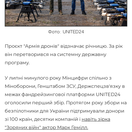
Фото: UNITED24
Проєкт "Армія дронів" відзначає річницю. За рік
він перетворився на системну державну
програму.
У липні минулого року Мінцифри спільно з
Міноборони, Генштабом ЗСУ, Держспецзв'язку в
межах фандрейзингової платформи UNITED24
оголосили перший збір. Протягом року збори на
безпілотники для України підтримували донори
зі 100 країн, десятки компаній і
навіть зірка
"Зоряних війн" актор Марк Гемілл.