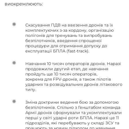
виокремлюють:
Скасування ПДВ на ввезення дронів та їх
комплектуючих з-за кордону, організацію
полігонів для тренувань та випробувань
безпілотників, введення спрощеної
процедури для отримання допуску до
експлуатації БПЛА (fast-track).
Навчання 10 тисяч операторів дронів. Наразі
продовжили другий етап, де навчання
пройдуть ще 10 тисяч операторів,
зокрема для FPV-дронів, а також пілотів
ударних та розвідувальних дронів літакового
типу.
Зміна доктрини ведення бою за допомогою
безпілотників. Спільно з Генштабом команда
Армії дронів сформували та укомплектували
перші у світі ударні роти БПЛА. Наразі це 11
підрозділів, які перебувають у складі ЗСУ та
працюють за новим підходом до навчання,