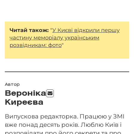
Читай також:
"
У Києві відкрили першу
частину меморіалу українським
розвідникам: фото
"
Автор
Вероніка
Киреєва
Випускова редакторка. Працюю у ЗМІ
вже понад десять років. Люблю Київ і
розповідати про його секрети та про