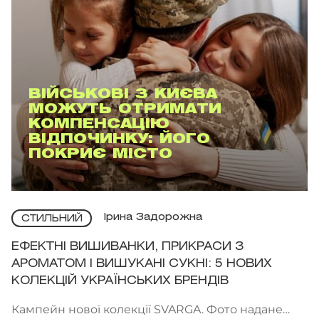
ВІЙСЬКОВІ З КИЄВА
МОЖУТЬ ОТРИМАТИ
КОМПЕНСАЦІЮ
ВІДПОЧИНКУ: ЙОГО
ПОКРИЄ МІСТО
Ірина Задорожна
СТИЛЬНИЙ
ЕФЕКТНІ ВИШИВАНКИ, ПРИКРАСИ З
АРОМАТОМ І ВИШУКАНІ СУКНІ: 5 НОВИХ
КОЛЕКЦІЙ УКРАЇНСЬКИХ БРЕНДІВ
Кампейн нової колекції SVARGA. Фото надане