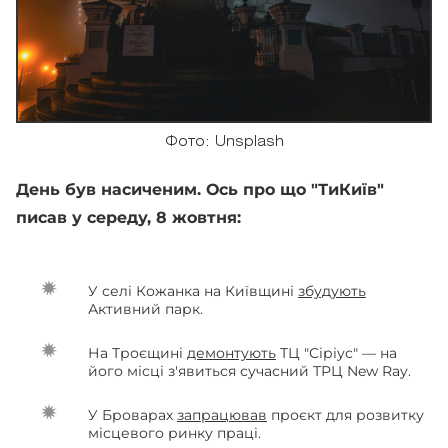
Фото: Unsplash
День був насиченим. Ось про що "ТиКиїв"
писав у середу, 8 жовтня:
У селі Кожанка на Київщині
збудують
Активний парк.
На Троєщині
демонтують
ТЦ "Сіріус" — на
його місці з'явиться сучасний ТРЦ New Ray.
У Броварах
запрацював
проєкт для розвитку
місцевого ринку праці.