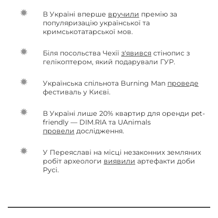
В Україні вперше
вручили
премію за
популяризацію української та
кримськотатарської мов.
Біля посольства Чехії
з'явився
стінопис з
гелікоптером, який подарували ГУР.
Українська спільнота Burning Man
проведе
фестиваль у Києві.
В Україні лише 20% квартир для оренди pet-
friendly — DIM.RIA та UAnimals
провели
дослідження.
У Переяславі на місці незаконних земляних
робіт археологи
виявили
артефакти доби
Русі.