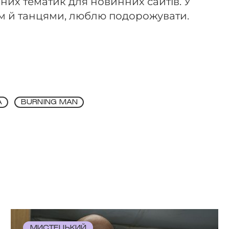
них тематик для новинних сайтів. У
м й танцями, люблю подорожувати.
А
BURNING MAN
МИСТЕЦЬКИЙ