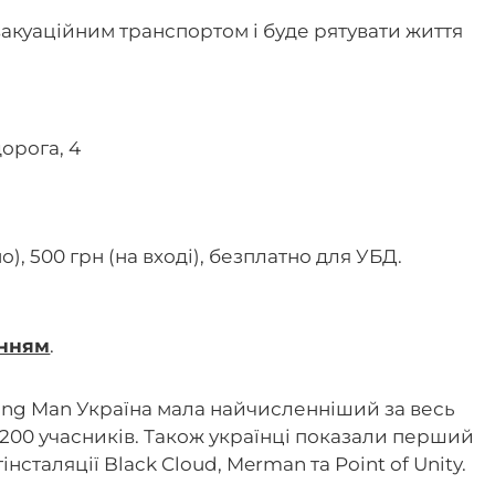
вакуаційним транспортом і буде рятувати життя
орога, 4
о), 500 грн (на вході), безплатно для УБД.
нням
.
ning Man Україна мала найчисленніший за весь
в 200 учасників. Також українці показали перший
інсталяції Black Cloud, Merman та Point of Unity.