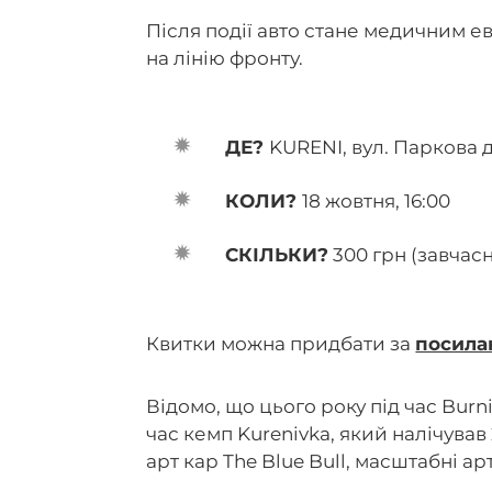
Після події авто стане медичним е
на лінію фронту.
ДЕ?
KURENI, вул. Паркова д
КОЛИ?
18 жовтня, 16:00
СКІЛЬКИ?
300 грн (завчасн
Квитки можна придбати за
посила
Відомо, що цього року під час Bur
час кемп Kurenivka, який налічува
арт кар The Blue Bull, масштабні арт