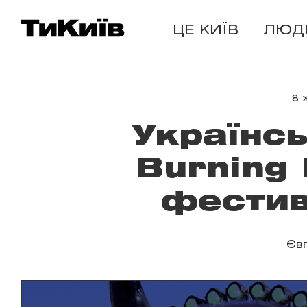
ЦЕ КИЇВ
ЛЮД
8 
Українсь
Burning
фестив
Єв