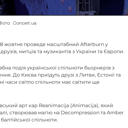
Фото: Concert.ua
18 жовтня проведе масштабний Afterburn у
друзів, митців та музикантів з України та Європи.
абна подія української спільноти бьорнерів з
я. До Києва приїдуть друзі з Литви, Естонії та
ні часи світло спільноти має світити ще
ький арт кар Reanimacija (Animacija), який
алі, створював магію на Decompression та Amber
 балтійської спільноти.