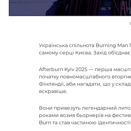
Українська спільнота Burning Man 
самому серці Києва. Захід об'єднає 
Afterburn Kyiv 2025 — перша масшт
початку повномасштабного вторгненн
Фінляндії, аби нагадати, що у склад
яскравіше.
Вони привезуть легендарний литовс
роками возив бьорнерів на фестив
Burn та став частиною ідентичності