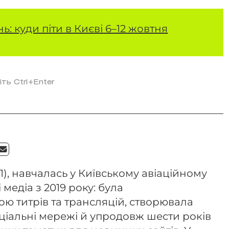
ь: куди піти в Києві 6–12 жовтня
іть Ctrl+Enter
1), навчалась у Київському авіаційному
 медіа з 2019 року: була
ю титрів та трансляцій, створювала
соціальні мережі й упродовж шести років