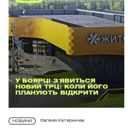
У БОЯРЦІ З'ЯВИТЬСЯ
НОВИЙ ТРЦ: КОЛИ ЙОГО
ПЛАНУЮТЬ ВІДКРИТИ
Євгенія Катеринчак
НОВИНИ