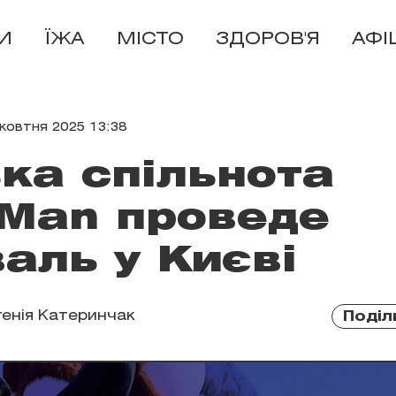
И
ЇЖА
МІСТО
ЗДОРОВ'Я
АФІ
жовтня 2025 13:38
ка спільнота
 Man проведе
аль у Києві
генія Катеринчак
Поділ