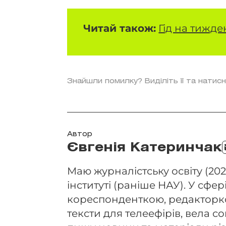
Читай також:
Гід на тижден
Знайшли помилку? Виділіть її та натисн
Автор
Євгенія Катеринчак
Маю журналістську освіту (202
інституті (раніше НАУ). У сфері
кореспонденткою, редакторко
тексти для телеефірів, вела 