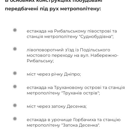
В основних конструкціях побудовані
передбачені під рух метрополітену:
естакада на Рибальському півострові та
станція метрополітену "Суднобудівна";
лівоповоротний з'їзд із Подільського
мостового переходу на вул. Набережно-
Рибальську;
міст через річку Дніпро;
естакада на Трухановому острові та станція
метрополітену "Труханів острів";
міст через затоку Десенка;
естакада в урочище Горбачиха та станцію
метрополітену "Затока Десенка".