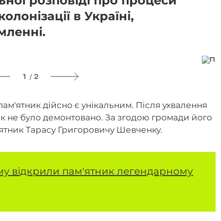
ної розповіді про процеси
олонізації в Україні,
мленні.
1 / 2
пам'ятник дійсно є унікальним. Після ухвалення
ик не було демонтовано. За згодою громади його
ятник Тарасу Григоровичу Шевченку.
у відкрили пам'ятник легендарному