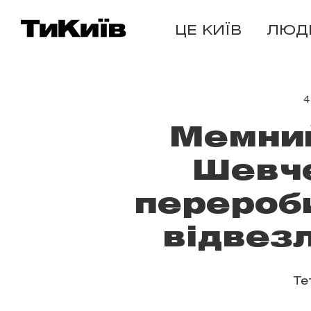
ЦЕ КИЇВ
ЛЮД
4
Мемний
Шевче
перероби
відвез
Те