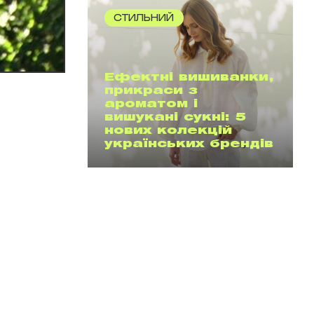
СТИЛЬНИЙ
Ефектні вишиванки,
прикраси з
ароматом і
вишукані сукні: 5
нових колекцій
українських брендів