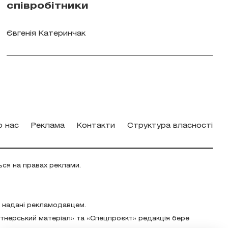
співробітники
Євгенія Катеринчак
о нас
Реклама
Контакти
Структура власності
ься на правах реклами.
о надані рекламодавцем.
ртнерський матеріал» та «Спецпроєкт» редакція бере