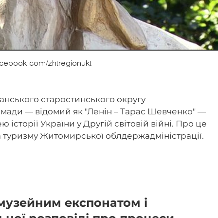
acebook.com/zhtregionukt
чанського старостинського округу
омади — відомий як "Ленін – Тарас Шевченко" —
історії України у Другій світовій війні. Про це
а туризму Житомирської облдержадміністрації.
 музейним експонатом і