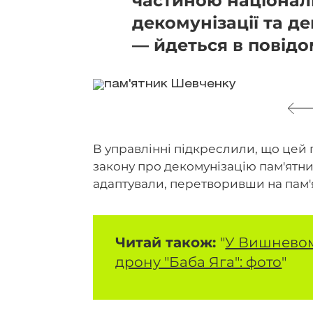
частиною національ
декомунізації та дек
— йдеться в повідо
В управлінні підкреслили, що цей 
закону про декомунізацію пам'ятн
адаптували, перетворивши на пам'
Читай також:
"
У Вишневом
дрону "Баба Яга": фото
"