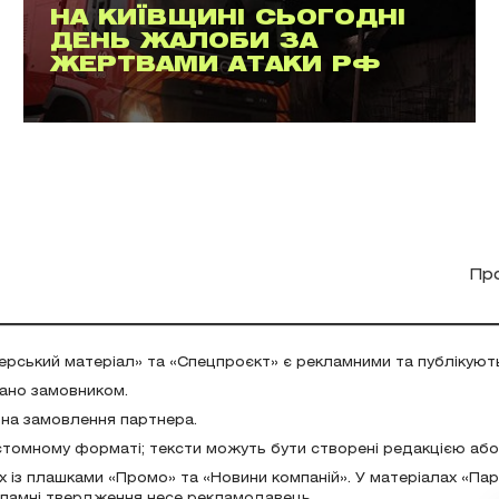
НА КИЇВЩИНІ СЬОГОДНІ
ДЕНЬ ЖАЛОБИ ЗА
ЖЕРТВАМИ АТАКИ РФ
Пр
ерський матеріал» та «Спецпроєкт» є рекламними та публікуют
дано замовником.
 на замовлення партнера.
стомному форматі; тексти можуть бути створені редакцією аб
х із плашками «Промо» та «Новини компаній». У матеріалах «Па
екламні твердження несе рекламодавець.