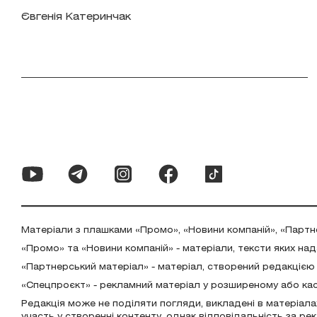
Євгенія Катеринчак
Матеріали з плашками «Промо», «Новини компаній», «Партн
«Промо» та «Новини компаній» - матеріали, тексти яких на
«Партнерський матеріал» - матеріал, створений редакцією
«Спецпроєкт» - рекламний матеріал у розширеному або ка
Редакція може не поділяти погляди, викладені в матеріала
участь у створенні контенту, однак відповідальність за р