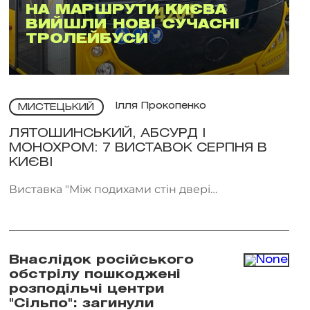
НА МАРШРУТИ КИЄВА
ВИЙШЛИ НОВІ СУЧАСНІ
ТРОЛЕЙБУСИ
Ілля Прокопенко
МИСТЕЦЬКИЙ
ЛЯТОШИНСЬКИЙ, АБСУРД І
МОНОХРОМ: 7 ВИСТАВОК СЕРПНЯ В
КИЄВІ
Виставка "Між подихами стін двері
відчиняються всередину" проходить у галереї
Voloshyn Gallery. Фото: voloshyngallery.art
Внаслідок російського
обстрілу пошкоджені
розподільчі центри
"Сільпо": загинули