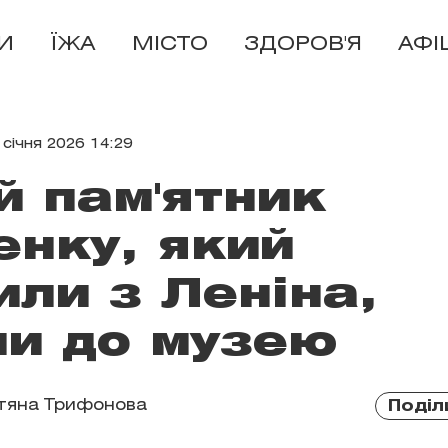
И
ЇЖА
МІСТО
ЗДОРОВ'Я
АФІ
 січня 2026 14:29
 пам'ятник
нку, який
ли з Леніна,
ли до музею
тяна Трифонова
Поділ