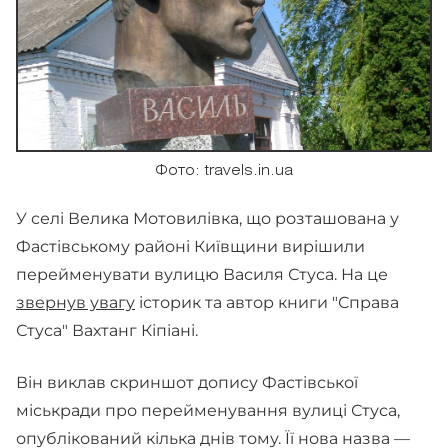
Фото: travels.in.ua
У селі Велика Мотовилівка, що розташована у
Фастівському районі Київщини вирішили
перейменувати вулицю Василя Стуса. На це
звернув увагу
історик та автор книги "Справа
Стуса" Вахтанг Кіпіані.
Він виклав скриншот допису Фастівської
міськради про перейменування вулиці Стуса,
опублікований кілька днів тому. Її нова назва —