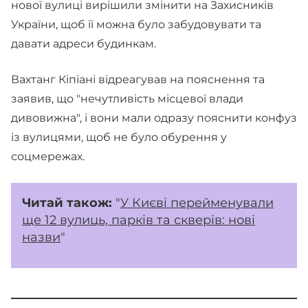
нової вулиці вирішили змінити на Захисників
України, щоб її можна було забудовувати та
давати адреси будинкам.
Вахтанг Кіпіані відреагував на пояснення та
заявив, що "нечутливість місцевої влади
дивовижна", і вони мали одразу пояснити конфуз
із вулицями, щоб не було обурення у
соцмережах.
Читай також:
"
У Києві перейменували
ще 12 вулиць, парків та скверів: нові
назви
"