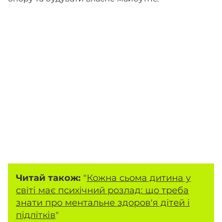
Читай також:
"
Кожна сьома дитина у
світі має психічний розлад: що треба
знати про ментальне здоров'я дітей і
підлітків
"