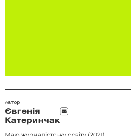
Автор
Євгенія
Катеринчак
Маю журналістську освіту (2021),