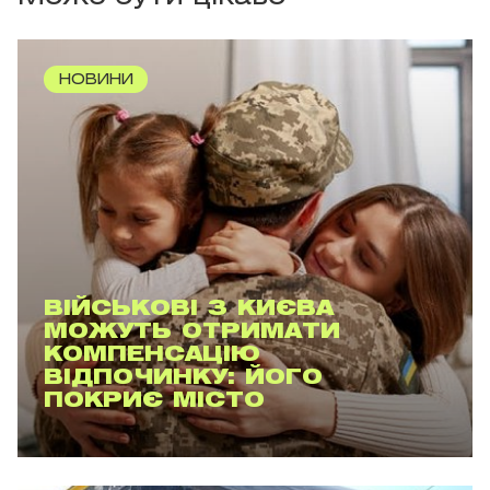
НОВИНИ
ВІЙСЬКОВІ З КИЄВА
МОЖУТЬ ОТРИМАТИ
КОМПЕНСАЦІЮ
ВІДПОЧИНКУ: ЙОГО
ПОКРИЄ МІСТО