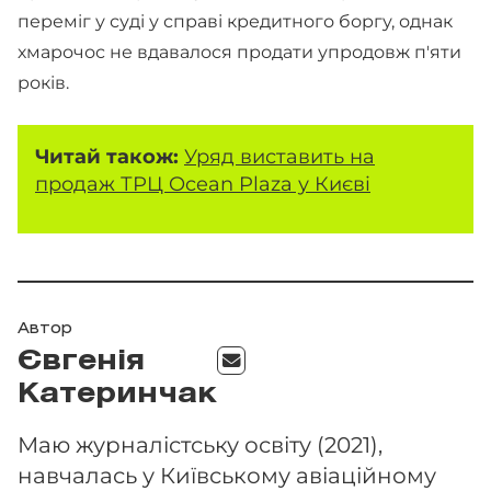
переміг у суді у справі кредитного боргу, однак
хмарочос не вдавалося продати упродовж п'яти
років.
Читай також:
Уряд виставить на
продаж ТРЦ Ocean Plaza у Києві
Автор
Євгенія
Катеринчак
Маю журналістську освіту (2021),
навчалась у Київському авіаційному