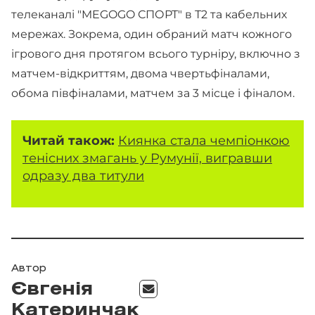
телеканалі "MEGOGO СПОРТ" в Т2 та кабельних
мережах. Зокрема, один обраний матч кожного
ігрового дня протягом всього турніру, включно з
матчем-відкриттям, двома чвертьфіналами,
обома півфіналами, матчем за 3 місце і фіналом.
Читай також:
Киянка стала чемпіонкою
тенісних змагань у Румунії, вигравши
одразу два титули
Автор
Євгенія
Катеринчак