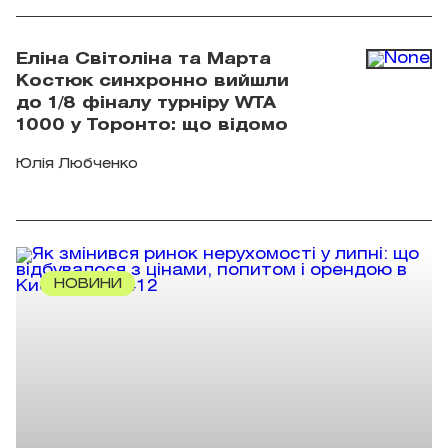
України Олексія Меся. Фото: Мінкульт
Еліна Світоліна та Марта
Костюк синхронно вийшли
до 1/8 фіналу турніру WTA
1000 у Торонто: що відомо
Юлія Любченко
НОВИНИ