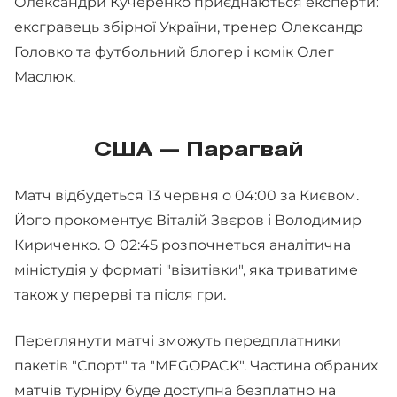
Олександри Кучеренко приєднаються експерти:
ексгравець збірної України, тренер Олександр
Головко та футбольний блогер і комік Олег
Маслюк.
США — Парагвай
Матч відбудеться 13 червня о 04:00 за Києвом.
Його прокоментує Віталій Звєров і Володимир
Кириченко. О 02:45 розпочнеться аналітична
міністудія у форматі "візитівки", яка триватиме
також у перерві та після гри.
Переглянути матчі зможуть передплатники
пакетів "Спорт" та "MEGOPACK". Частина обраних
матчів турніру буде доступна безплатно на