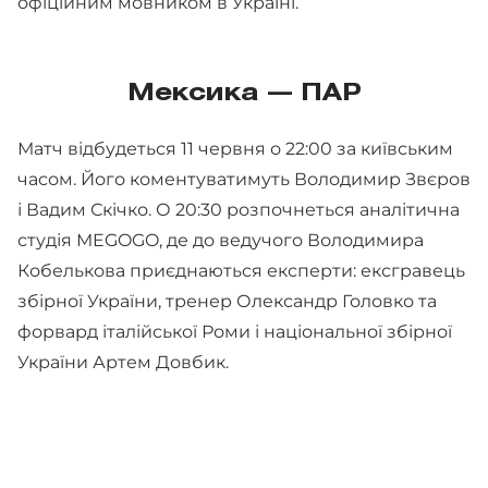
офіційним мовником в Україні.
Мексика — ПАР
Матч відбудеться 11 червня о 22:00 за київським
часом. Його коментуватимуть Володимир Звєров
і Вадим Скічко. О 20:30 розпочнеться аналітична
студія MEGOGO, де до ведучого Володимира
Кобелькова приєднаються експерти: ексгравець
збірної України, тренер Олександр Головко та
форвард італійської Роми і національної збірної
України Артем Довбик.