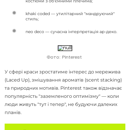
костюми з об'ємними плечима;
khaki coded — утилітарний "мандруючий"
стиль;
neo deco — сучасна інтерпретація ар-деко.
Фото: Pinterest
У сфері краси зростатиме інтерес до мережива
(Laced Up), змішування ароматів (scent stacking)
та природних мотивів. Pinterest також відзначає
популярність "заземленого оптимізму" — коли
люди живуть "тут і тепер", не будуючи далеких
планів.