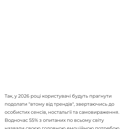
Так, у 2026 році користувачі будуть прагнути
подолати "втому від трендів", звертаючись до
особистих сенсів, ностальгії та самовираження.
Водночас 55% з опитаних по всьому світу
назвали своєю головною емоційною потребою