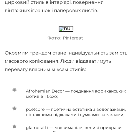
цирковий стиль в інтер'єрі, повернення
вінтажних іграшок і паперових листів.
Фото: Pinterest
Окремим трендом стане індивідуальність замість
масового копіювання. Люди віддаватимуть
перевагу власним міксам стилів:
Afrohemian Decor — поєднання африканських
мотивів і бохо;
poetcore — поетична естетика з водолазками,
вінтажними піджаками і сумками-сатчелами;
glamoratti — максималізм, великі прикраси,