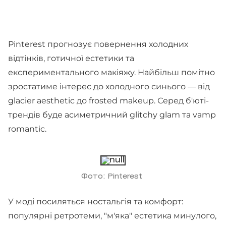
Pinterest прогнозує повернення холодних
відтінків, готичної естетики та
експериментального макіяжу. Найбільш помітно
зростатиме інтерес до холодного синього — від
glacier aesthetic до frosted makeup. Серед б'юті-
трендів буде асиметричний glitchy glam та vamp
romantic.
Фото: Pinterest
У моді посиляться ностальгія та комфорт:
популярні ретротеми, "м'яка" естетика минулого,