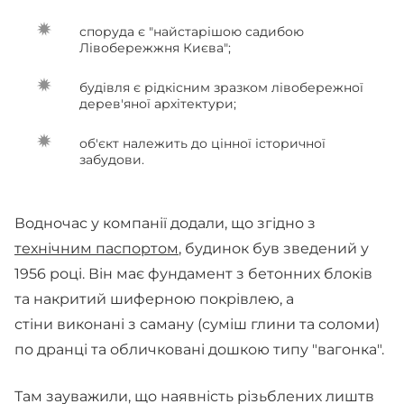
споруда є "найстарішою садибою
Лівобережжня Києва";
будівля є рідкісним зразком лівобережної
дерев'яної архітектури;
об'єкт належить до цінної історичної
забудови.
Водночас у компанії додали, що згідно з
технічним паспортом
, будинок був зведений у
1956 році. Він має фундамент з бетонних блоків
та накритий шиферною покрівлею, а
стіни виконані з саману (суміш глини та соломи)
по дранці та обличковані дошкою типу "вагонка".
Там зауважили, що наявність різьблених лиштв