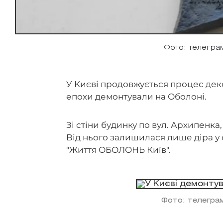
Фото: телегра
У Києві продовжується процес деко
епохи демонтували на Оболоні.
Зі стіни будинку по вул. Архипенка
Від нього залишилася лише діра у 
"Життя ОБОЛОНЬ Київ".
Фото: телегра