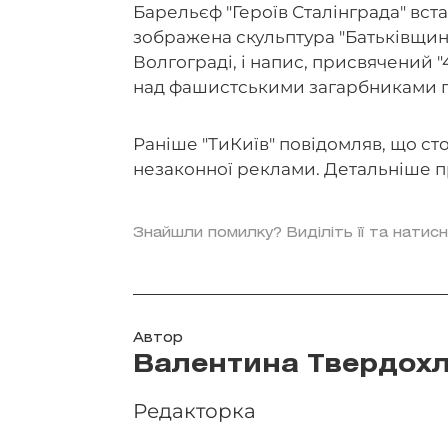
Барельєф "Героїв Сталінграда" вста
зображена скульптура "Батьківщин
Волгограді, і напис, присвячений 
над фашистськими загарбниками пі
Раніше "ТиКиїв" повідомляв, що с
незаконної реклами. Детальніше 
Знайшли помилку? Виділіть її та натисн
Автор
Валентина Твердохл
Редакторка