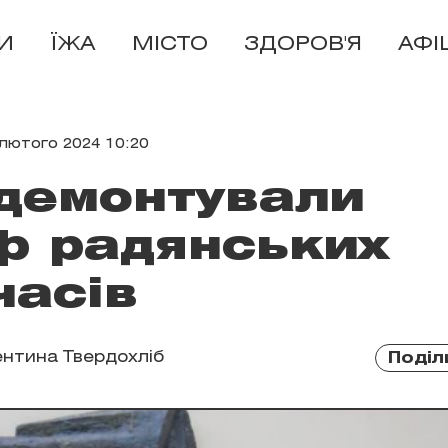
И
ЇЖА
МІСТО
ЗДОРОВ'Я
АФІ
 лютого 2024 10:20
 демонтували
ф радянських
часів
нтина Твердохліб
Поділ