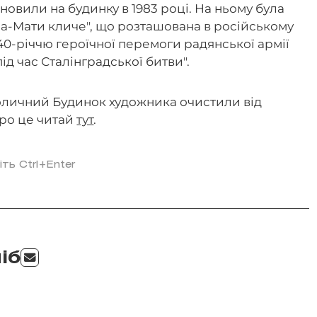
новили на будинку в 1983 році. На ньому була
а-Мати кличе", що розташована в російському
"40-річчю героїчної перемоги радянської армії
д час Сталінградської битви".
толичний Будинок художника очистили від
про це читай
тут
.
іть Ctrl+Enter
іб