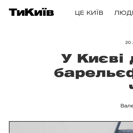
ЦЕ КИЇВ
ЛЮД
20
У Києві
барельє
Вале