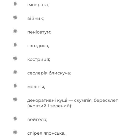
імперата;
війник;
пенісетум;
гвоздика;
костриця;
сеслерія блискуча;
молінія;
декоративні кущі — скумпія, бересклет
(жовтий і зелений);
вейгела;
спірея японська.