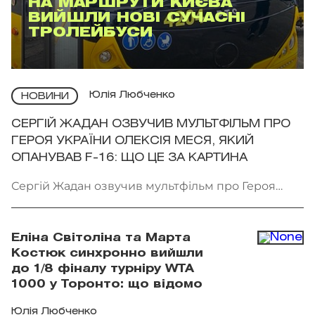
НА МАРШРУТИ КИЄВА
ВИЙШЛИ НОВІ СУЧАСНІ
ТРОЛЕЙБУСИ
Юлія Любченко
НОВИНИ
СЕРГІЙ ЖАДАН ОЗВУЧИВ МУЛЬТФІЛЬМ ПРО
ГЕРОЯ УКРАЇНИ ОЛЕКСІЯ МЕСЯ, ЯКИЙ
ОПАНУВАВ F-16: ЩО ЦЕ ЗА КАРТИНА
Сергій Жадан озвучив мультфільм про Героя
України Олексія Меся. Фото: Мінкульт
Еліна Світоліна та Марта
Костюк синхронно вийшли
до 1/8 фіналу турніру WTA
1000 у Торонто: що відомо
Юлія Любченко