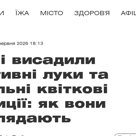
И
ЇЖА
МІСТО
ЗДОРОВ'Я
АФІ
червня 2026 18:13
і висадили
ивні луки та
льні квіткові
ції: як вони
лядають