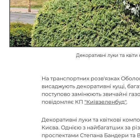
Декоративні луки та квіт
На транспортних розв'язках Обол
висаджують декоративні кущі, багат
поступово замінюють звичайні газо
повідомляє КП
"Київзеленбуд"
.
Декоративні луки та квіткові комп
Києва. Однією з найбагатших за рі
проспектами Степана Бандери та В