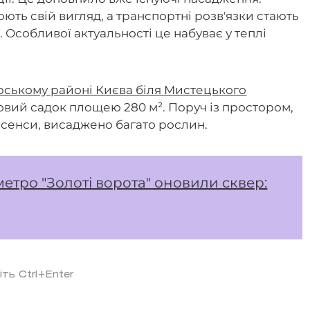
ть свій вигляд, а транспортні розв'язки стають
 Особливої актуальності це набуває у теплі
рському районі Києва біля Мистецького
ий садок площею 280 м². Поруч із простором,
 сенси, висаджено багато рослин.
 метро "Золоті ворота" оновили сквер:
іть Ctrl+Enter