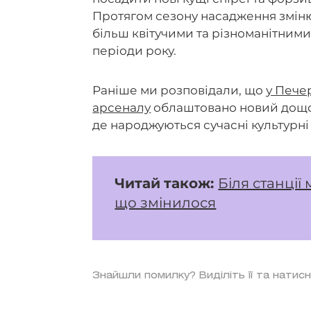
Протягом сезону насадження змінюю
більш квітучими та різноманітними.
періоди року.
Раніше ми розповідали, що
у Пече
арсеналу
облаштовано новий дощов
де народжуються сучасні культурні
Читай
також:
Біля станції
що змінилося
Знайшли помилку? Виділіть її та натисн