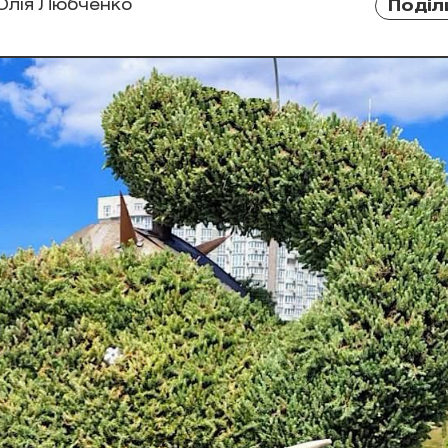
Юлія Любченко
Поділ