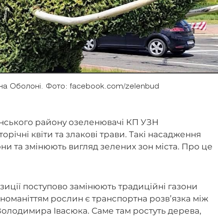
и на Оболоні. Фото: facebook.com/zelenbud
онського району озеленювачі КП УЗН
орічні квіти та злакові трави. Такі насадження
ни та змінюють вигляд зелених зон міста. Про це
озиції поступово замінюють традиційні газони
зноманіттям рослин є транспортна розв’язка між
олодимира Івасюка. Саме там ростуть дерева,