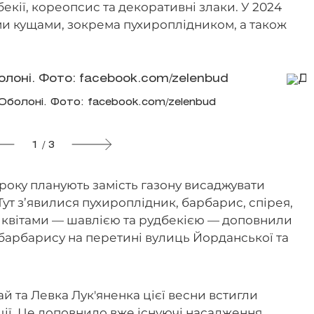
бекії, кореопсис та декоративні злаки. У 2024
и кущами, зокрема пухироплідником, а також
 Оболоні. Фото: facebook.com/zelenbud
1 / 3
року планують замість газону висаджувати
 Тут з’явилися пухироплідник, барбарис, спірея,
и квітами — шавлією та рудбекією — доповнили
а барбарису на перетині вулиць Йорданської та
й та Левка Лук'яненка цієї весни встигли
ції. Це доповнило вже існуючі насадження.