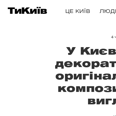
ЦЕ КИЇВ
ЛЮД
4 
У Києв
декорат
оригіна
компози
виг