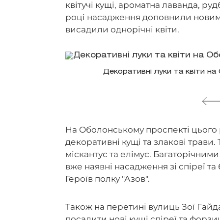
квітучі кущі, ароматна лаванда, руд
році насадження доповнили новим
висадили однорічні квіти.
Декоративні луки та квіти на
На Оболонському проспекті цього 
декоративні кущі та злакові трави.
міскантус та елімус. Багаторічним
вже наявні насадження зі спіреї т
Героїв полку "Азов".
Також на перетині вулиць Зої Гайда
посадити нові кущі спіреї та форзи