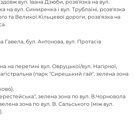
здовж вул. Івана Дзюби, розв'язка на вул.
а на вул. Симиренка і вул. Трублаїні, розв'язка
го та Великої Кільцевої дороги, розв'язка на
са.
а Гавела, бул. Антонова, вул. Протасів
на на перетині вул. Овруцької/вул. Нагірної,
Магістральна (парк "Сирецький гай", зелена зона
ково),
Берестейська", зелена зона по вул. В.Чорновола
зелена зона по вул. В. Сальського (між вул.
).