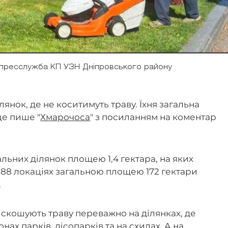
 пресслужба КП УЗН Дніпровського району
янок, де не коситимуть траву. Їхня загальна
це пише "
Хмарочоса
" з посиланням на коментар
ьних ділянок площею 1,4 гектара, на яких
 88 локаціях загальною площею 172 гектари
.
е скошують траву переважно на ділянках, де
онах парків, лісопарків та на схилах. А на