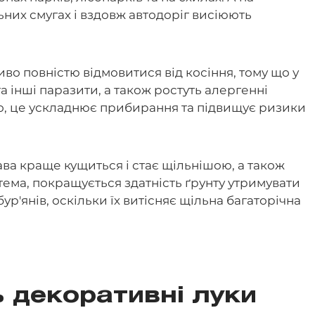
ьних смугах і вздовж автодоріг висіюють
во повністю відмовитися від косіння, тому що у
а інші паразити, а також ростуть алергенні
ого, це ускладнює прибирання та підвищує ризики
ава краще кущиться і стає щільнішою, а також
ема, покращується здатність ґрунту утримувати
р'янів, оскільки їх витісняє щільна багаторічна
 декоративні луки