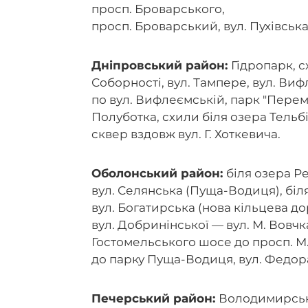
просп. Броварського,
просп. Броварський, вул. Пухівська,
Дніпровський район:
Гідропарк, с
Соборності, вул. Тампере, вул. Виф
по вул. Вифлеємській, парк "Перем
Полуботка, схили біля озера Тельбі
сквер вздовж вул. Г. Хоткевича.
Оболонський район:
біля озера Ре
вул. Селянська (Пуща-Водиця), біл
вул. Богатирська (нова кільцева до
вул. Добринінської — вул. М. Вовчк
Гостомельського шосе до просп. М.
до парку Пуща-Водиця, вул. Федо
Печерський район:
Володимирськи