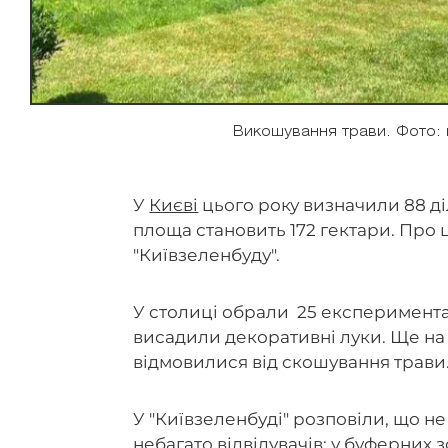
Викошування трави. Фото:
У
Києві
цього року визначили 88 діл
площа становить 172 гектари. Про 
"Київзеленбуду".
У столиці обрали 25 експериментал
висадили декоративні луки. Ще на
відмовилися від скошування трави
У "Київзеленбуді" розповіли, що н
небагато відвідувачів: у буферних з