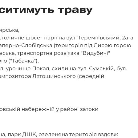
ситимуть траву
ярська,
 столичне шосе, парк на вул. Теремківський, 2а-а
. Саперно-Слобідська (територія під Лисою горою
вська, транспортна розв'язка "Видубичі"
го ("Табачка"),
л, урочище Покал, схили на вул. Сумській, бул.
 Композитора Лятошинського (середній
овській набережній у районі затоки
а, парк ДШК, озеленена територія вздовж