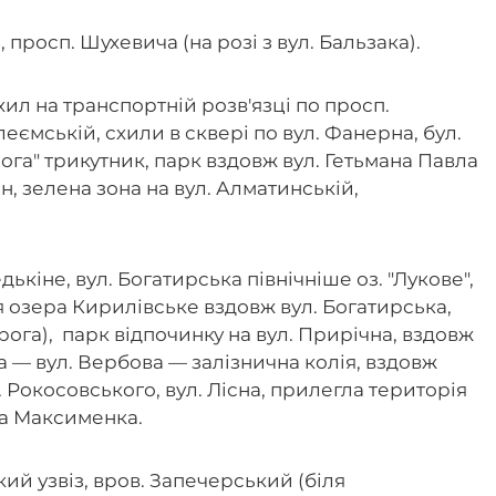
 просп. Шухевича (на розі з вул. Бальзака).
хил на транспортній розв'язці по просп.
леємській, схили в сквері по вул. Фанерна, бул.
ога" трикутник, парк вздовж вул. Гетьмана Павла
н, зелена зона на вул. Алматинській,
дькіне, вул. Богатирська північніше оз. "Лукове",
я озера Кирилівське вздовж вул. Богатирська,
рога), парк відпочинку на вул. Прирічна, вздовж
а — вул. Вербова — залізнична колія, вздовж
 Рокосовського, вул. Лісна, прилегла територія
ра Максименка.
й узвіз, вров. Запечерський (біля