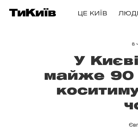
ЦЕ КИЇВ
ЛЮД
8 
У Києв
майже 90 
коситиму
ч
Єв