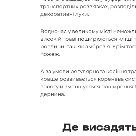
транспортних розв'язках, розподіл
декоративні луки.
Водночас у великому місті неможли
високій траві поширюються кліщі т
рослини, такі як амброзія. Крім т
пожеж.
А за умови регулярного косіння тр
краще розвивається коренева сист
вологу й зменшується поширення бу
дернина.
Де висадять