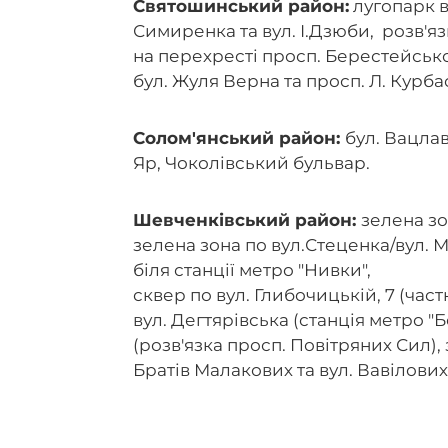
Святошинський район:
лугопарк в
Симиренка та вул. І.Дзюби, розв'язк
на перехресті просп. Берестейсько
бул. Жуля Верна та просп. Л. Курба
Солом'янський район:
бул. Вацлав
Яр, Чоколівський бульвар.
Шевченківський район:
зелена зо
зелена зона по вул.Стеценка/вул. 
біля станції метро "Нивки",
сквер по вул. Глибочицькій, 7 (част
вул. Дегтярівська (станція метро "
(розв'язка просп. Повітряних Сил), 
Братів Малакових та вул. Вавілових