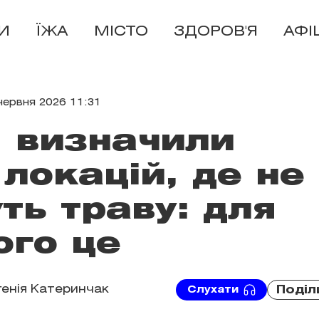
И
ЇЖА
МІСТО
ЗДОРОВ'Я
АФІ
червня 2026 11:31
і визначили
локацій, де не
ть траву: для
ого це
генія Катеринчак
Поділ
Слухати