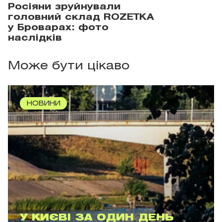
Росіяни зруйнували
головний склад ROZETKA
у Броварах: фото
наслідків
Може бути цікаво
НОВИНИ
У КИЄВІ ЗА ОДИН ДЕНЬ