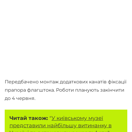
Передбачено монтаж додаткових канатів фіксації
прапора флагштока. Роботи планують закінчити
до 4 червня.
Читай також:
"
У київському музеї
представили найбільшу витинанку в