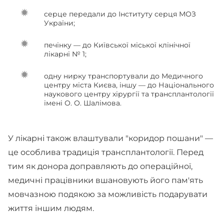
серце передали до Інституту серця МОЗ
України;
печінку — до Київської міської клінічної
лікарні № 1;
одну нирку транспортували до Медичного
центру міста Києва, іншу — до Національного
наукового центру хірургії та трансплантології
імені О. О. Шалімова.
У лікарні також влаштували "коридор пошани" —
це особлива традиція трансплантології. Перед
тим як донора доправляють до операційної,
медичні працівники вшановують його пам'ять
мовчазною подякою за можливість подарувати
життя іншим людям.