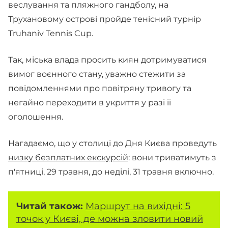
веслування та пляжного гандболу, на
Трухановому острові пройде тенісний турнір
Truhaniv Tennis Cup.
Так, міська влада просить киян дотримуватися
вимог воєнного стану, уважно стежити за
повідомленнями про повітряну тривогу та
негайно переходити в укриття у разі її
оголошення.
Нагадаємо, що у столиці до Дня Києва проведуть
низку безплатних екскурсій
: вони триватимуть з
п'ятниці, 29 травня, до неділі, 31 травня включно.
Читай також:
Маршрут на вихідні: 5
точок у Києві, де можна зловити новий