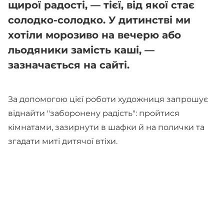
щирої радості, — тієї, від якої стає
солодко-солодко. У дитинстві ми
хотіли морозиво на вечерю або
льодяники замість каші, —
зазначається на сайті.
За допомогою цієї роботи художниця запрошує
віднайти "заборонену радість": пройтися
кімнатами, зазирнути в шафки й на полички та
згадати миті дитячої втіхи.