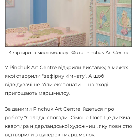
Квартира із маршмеллоу. Фото: Pinchuk Art Centre
У Pinchuk Art Centre відкрили виставку, в межах
якої створили "зефірну кімнату". А щоб
відвідувачі не з'їли експонати — на вході
пригощають маршмелоу.
За даними
Pinchuk Art Centre
, йдеться про
роботу "Солодкі спогади" Сімоне Пост. Це дитяча
квартира нідерландської художниці, яку повністю
відтворили з цукерок і маршмелоу.