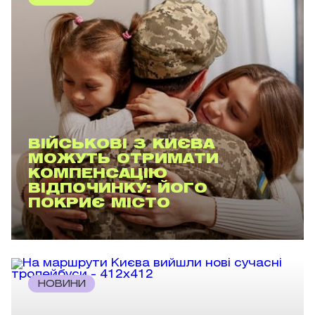
ВІЙСЬКОВІ З КИЄВА
МОЖУТЬ ОТРИМАТИ
КОМПЕНСАЦІЮ
ВІДПОЧИНКУ: ЙОГО
ПОКРИЄ МІСТО
НОВИНИ