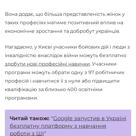
Вона додає, що більша представленість жінок у
таких професіях матиме позитивний вплив на
економічне зростання та добробут українців.
Нагадаємо, у Києві учасники бойових дій і люди з
інвалідністю внаслідок війни можуть безплатно
здобути нові професійні навички
. Учасники
програми можуть обрати одну з 97 робітничих
професій і навчитися її з нуля або підвищити
кваліфікацію за близько 400 освітніми
програмами.
Читай також:
"
Google запустив в Україні
безплатну платформу з навчання
роботи з ШІ
"