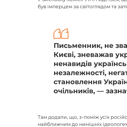
був імперцем за світоглядом та за
Письменник, не зв
Києві, зневажав укр
ненавидів українс
незалежності, нега
становлення Україн
очільників, — зазна
Там додали, що, з-поміж усіх росій
найближчим до нинішніх ідеологем