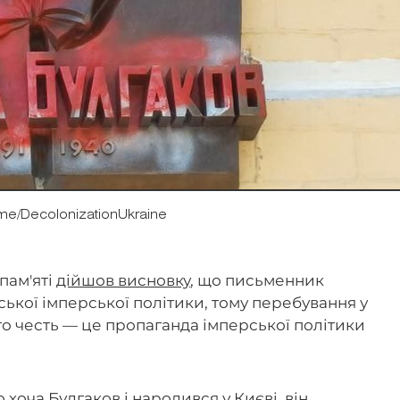
me/DecolonizationUkraine
пам'яті
дійшов висновку
, що письменник
ької імперської політики, тому перебування у
ого честь — це пропаганда імперської політики
 хоча Булгаков і народився у Києві, він