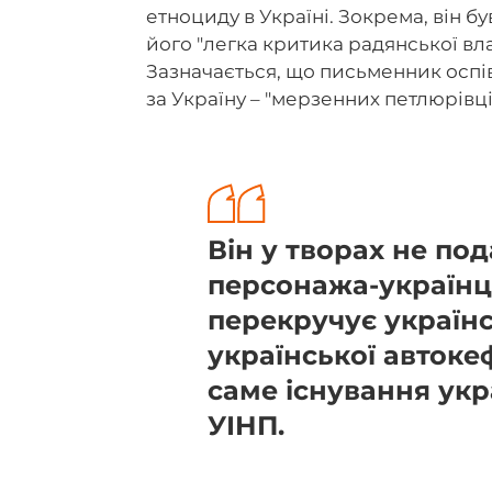
етноциду в Україні. Зокрема, він бу
його "легка критика радянської вл
Зазначається, що письменник оспі
за Україну – "мерзенних петлюрівц
Він у творах не по
персонажа-українц
перекручує українс
української автоке
саме існування укра
УІНП.