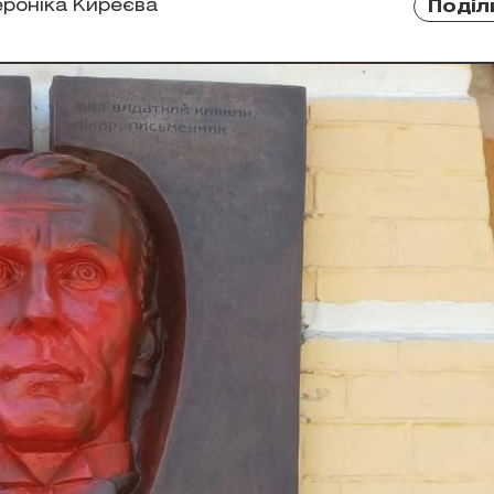
ероніка Киреєва
Поділ