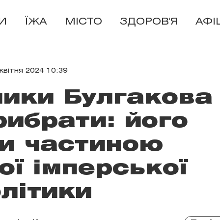
И
ЇЖА
МІСТО
ЗДОРОВ'Я
АФІ
 квітня 2024 10:39
ники Булгакова
ибрати: його
и частиною
ої імперської
літики