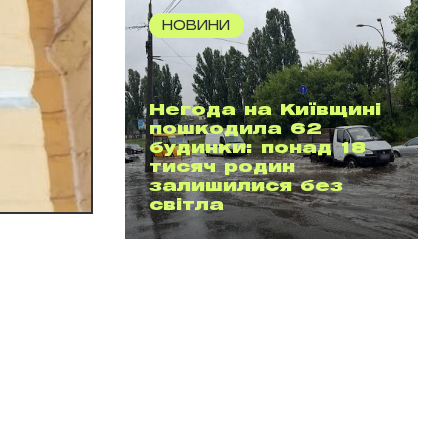
НОВИНИ
Негода на Київщині
пошкодила 62
будинки: понад 18
тисяч родин
залишилися без
світла