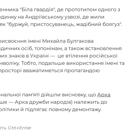
нника "Біла гвардія", де прототипом одного з
удинку на Андріївському узвозі, де жили
як "буржуй, пристосуванець, жадібний боягуз".
 присвоєння імені Михайла Булгакова
дичних осіб, топонімам, а також встановлення
них знаків в Україні — це втілення російської
символіку. Тобто, подальше використання імені та
 просторі вважатиметься пропагандою
ональної пам'яті дійшли висновку, що
Арка
ше — Арка дружби народів) належить до
олітики й підлягає повному демонтажу.
іть Ctrl+Enter