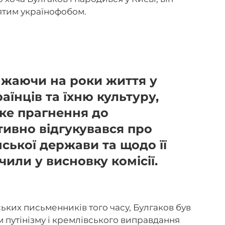
тятим українофобом.
ажаючи на роки життя у
аїнців та їхню культуру,
ьке прагнення до
тивно відгукувався про
ської держави та щодо її
чили у висновку комісії.
ських письменників того часу, Булгаков був
 путінізму і кремлівського виправдання