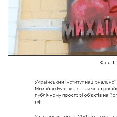
Фото: t.
Український інститут національної 
Михайло Булгаков — символ російс
публічному просторі об'єктів на й
рф.
У висновку комісії УІНП йдеться, що