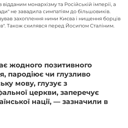
в відданим монархізму та Російській імперії, а
ади" не завадила симпатіям до більшовиків.
вував захоплення ними Києва і нищення борців
ів". Також схилявся перед Йосипом Сталіним.
дає жодного позитивного
я, пародіює чи глузливо
ьку мову, глузує з
фальної церкви, заперечує
їнської нації, — зазначили в