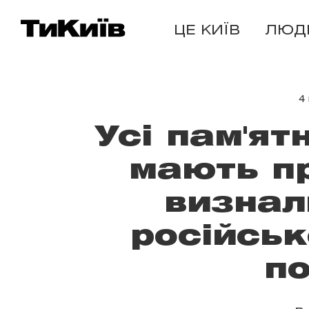
ЦЕ КИЇВ
ЛЮД
4
Усі пам'ят
мають пр
визнал
російськ
по