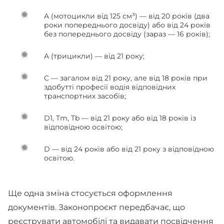
A (мотоцикли від 125 см³) — від 20 років (два
роки попереднього досвіду) або від 24 років
без попереднього досвіду (зараз — 16 років);
A (трицикли) — від 21 року;
C — загалом від 21 року, але від 18 років при
здобутті професії водія відповідних
транспортних засобів;
D1, Tm, Tb — від 21 року або від 18 років із
відповідною освітою;
D — від 24 років або від 21 року з відповідною
освітою.
Ще одна зміна стосується оформлення
документів. Законопроєкт передбачає, що
реєструвати автомобілі та видавати посвідчення