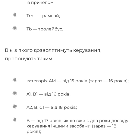
із причепом;
Tm — трамвай;
Tb — тролейбус.
Вік, з якого дозволятимуть керування,
пропонують таким:
категорія AM — від 15 років (зараз — 16 років);
A1, B1 — від 16 років;
A2, B, C1 — від 18 років;
B — від 17 років, якщо вже є два роки досвіду
керування іншими засобами (зараз — 18
років);