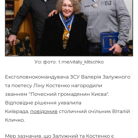
Усі фото: t.me/vitaliy_klitschko
Ексголовнокомандувача ЗСУ Валерія Залужного
та поетесу Ліну Костенко нагородили
званням "Почесний громадянин Києва".
Відповідне рішення ухвалила
Київрада,
повідомив
столичний очільник Віталій
Кличко.
Мер зазначив, що Залужний та Костенко є