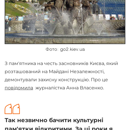
Фото: go2.kiev.ua
З пам'ятника на честь засновників Києва, який
розташований на Майдані Незалежності,
демонтували захисну конструкцію. Про це
повідомила
журналістка Анна Власенко.
Так незвично бачити культурні
пам'ятки відкритими. За ці роки я