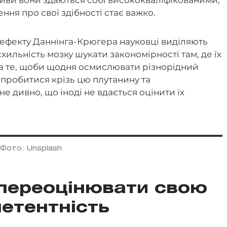
тиви вони здаються собі висококваліфікованими,
ння про свої здібності стає важко.
ефекту Даннінга-Крюгера науковці виділяють
схильність мозку шукати закономірності там, де їх
а те, щоби щодня осмислювати різнорідний
 пробитися крізь цю плутанину та
не дивно, що іноді не вдається оцінити їх
Фото: Unsplash
 переоцінювати свою
етентність