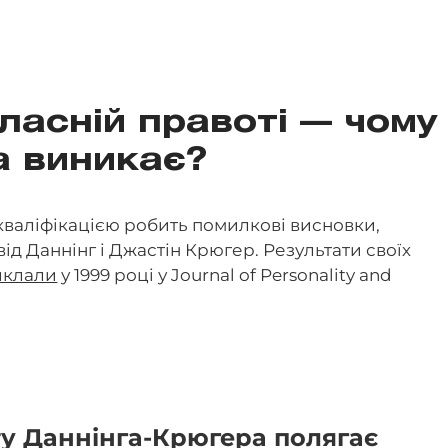
ласній правоті — чому
а виникає?
валіфікацією робить помилкові висновки,
ід Даннінг і Джастін Крюгер. Результати своїх
иклали
у 1999 році у Journal of Personality and
ту Даннінга-Крюгера полягає