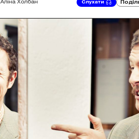
Аліна Холбан
Поділ
Слухати