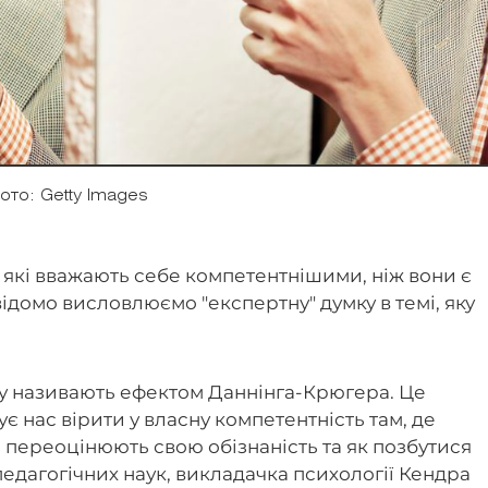
ото: Getty Images
 які вважають себе компетентнішими, ніж вони є
відомо висловлюємо "експертну" думку в темі, яку
нку називають ефектом Даннінга-Крюгера. Це
є нас вірити у власну компетентність там, де
 переоцінюють свою обізнаність та як позбутися
педагогічних наук, викладачка психології Кендра