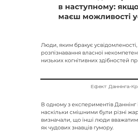
в наступному: якщо
маєш можливості у
Люди, яким бракує усвідомленості
розпізнавання власної некомпетент
низьких когнітивних здібностей п
Ефект Даннінга-Крю
В одному з експериментів Даннінг 
наскільки смішними були різні жа
визначали, що інші люди вважатиму
як чудових знавців гумору.