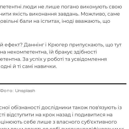
петентні люди не лише погано виконують свою
цінити якість виконання завдань. Можливо, саме
овільні бали на іспитах, іноді вважають, що
й ефект? Даннінг і Крюгер припускають, що тут
а некомпетентна, їй бракує здібності
тентна. За успіх у роботі та усвідомлення
одні й ті самі навички.
Фото: Unsplash
ої обізнаності дослідники також пов'язують із
ті відступити на крок назад і подивитися на
оцінюють себе лише з власного суб'єктивного