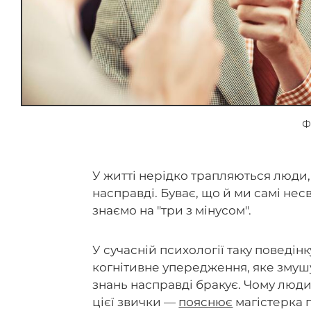
Ф
У житті нерідко трапляються люди,
насправді. Буває, що й ми самі нес
знаємо на "три з мінусом".
У сучасній психології таку поведі
когнітивне упередження, яке змушу
знань насправді бракує. Чому люди
цієї звички —
пояснює
магістерка 