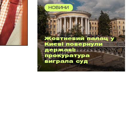
НОВИНИ
Жовтневий палац у
Києві повернули
державі:
прокуратура
виграла суд