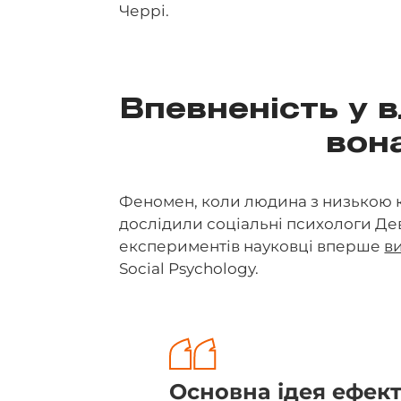
Черрі.
Впевненість у в
вон
Феномен, коли людина з низькою к
дослідили соціальні психологи Дев
експериментів науковці вперше
в
Social Psychology.
Основна ідея ефек