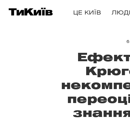
ЦЕ КИЇВ
ЛЮД
6
Ефект
Крюг
некомпе
переоц
знання