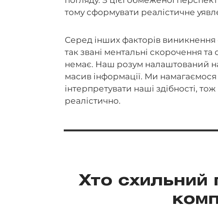
погляду. З цієї обмеженої перспек
тому сформувати реалістичне уявле
Серед інших факторів виникнення 
так звані ментальні скорочення та 
немає. Наш розум налаштований н
масив інформації. Ми намагаємося
інтерпретувати наші здібності, тож 
реалістично.
Хто схильний
комп