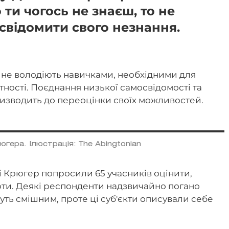
 ти чогось не знаєш, то не
свідомити свого незнання.
, не володіють навичками, необхідними для
ності. Поєднання низької самосвідомості та
ризводить до переоцінки своїх можливостей.
гера. Ілюстрація: The Abingtonian
і Крюгер попросили 65 учасників оцінити,
рти. Деякі респонденти надзвичайно погано
ть смішним, проте ці суб'єкти описували себе