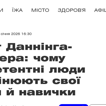
И
ЇЖА
МІСТО
ЗДОРОВ'Я
АФІ
 січня 2026 16:30
 Даннінга-
ера: чому
тентні люди
інюють свої
 й навички