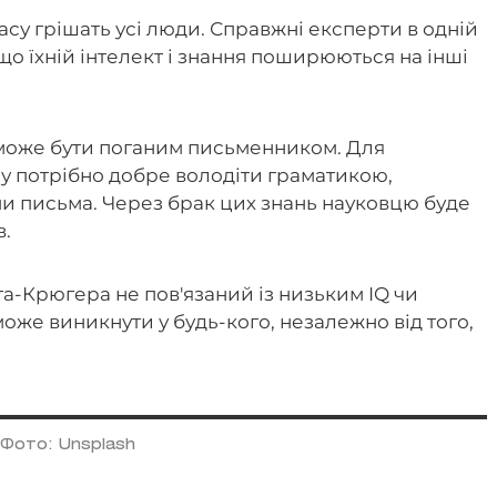
часу грішать усі люди. Справжні експерти в одній
що їхній інтелект і знання поширюються на інші
може бути поганим письменником. Для
му потрібно добре володіти граматикою,
и письма. Через брак цих знань науковцю буде
в.
а-Крюгера не пов'язаний із низьким IQ чи
оже виникнути у будь-кого, незалежно від того,
Фото: Unsplash