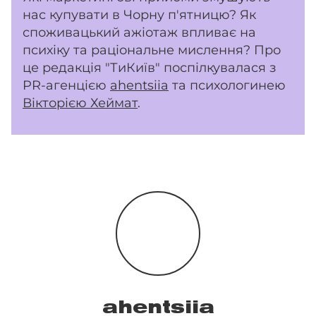
нас купувати в Чорну п'ятницю? Як
споживацький ажіотаж впливає на
психіку та раціональне мислення? Про
це редакція "ТиКиїв" поспілкувалася з
PR-агенцією
ahentsiia
та психологинею
Вікторією Хеймат
.
ahentsiia