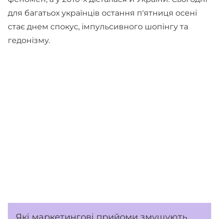
для багатьох українців остання п'ятниця осені
стає днем спокус, імпульсивного шопінгу та
гедонізму.
Які маркетингові прийоми змушують