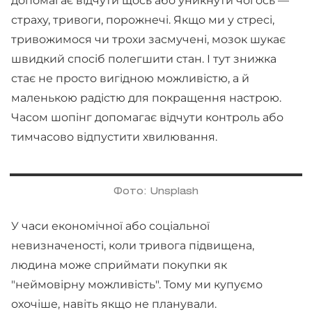
допомагає відчути щось або уникнути чогось —
страху, тривоги, порожнечі. Якщо ми у стресі,
тривожимося чи трохи засмучені, мозок шукає
швидкий спосіб полегшити стан. І тут знижка
стає не просто вигідною можливістю, а й
маленькою радістю для покращення настрою.
Часом шопінг допомагає відчути контроль або
тимчасово відпустити хвилювання.
Фото: Unsplash
У часи економічної або соціальної
невизначеності, коли тривога підвищена,
людина може сприймати покупки як
"неймовірну можливість". Тому ми купуємо
охочіше, навіть якщо не планували.