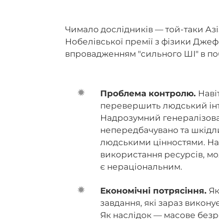
Чимало дослідників — той-таки Азі
Нобелівської премії з фізики Джеф
впровадженням "сильного ШІ" в поб
Проблема контролю.
Наві
перевершить людський інт
Надрозумний генералізова
непередбачувано та шкідли
людськими цінностями. На
використання ресурсів, м
є нераціональним.
Економічні потрясіння.
Як
завдання, які зараз викон
Як наслідок — масове безро