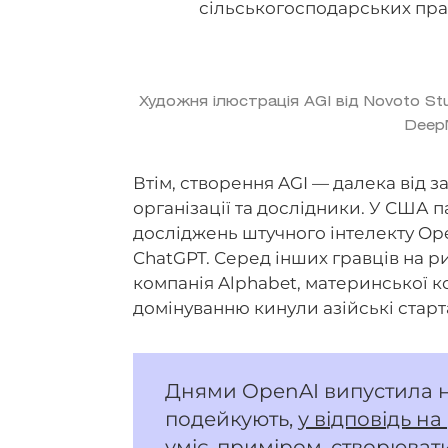
сільськогосподарських пра
Художня ілюстрація AGI від Novoto Stu
Deep
Втім, створення AGI — далека від з
організації та дослідники. У США 
досліджень штучного інтелекту Op
ChatGPT. Серед інших гравців на 
компанія Alphabet, материнської к
домінуванню кинули азійські старт
Днями OpenAI випустила н
подейкують,
у відповідь н
уміє, приміром, створювати