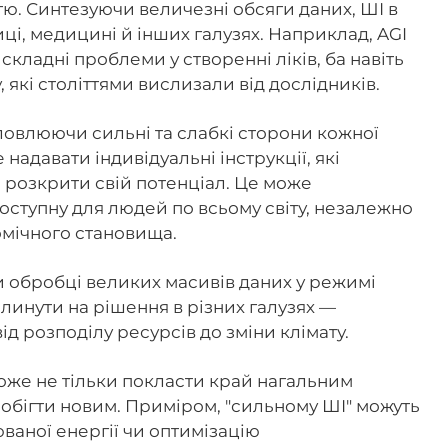
. Синтезуючи величезні обсяги даних, ШІ в
иці, медицині й інших галузях. Наприклад, AGI
кладні проблеми у створенні ліків, ба навіть
 які століттями вислизали від дослідників.
овлюючи сильні та слабкі сторони кожної
адавати індивідуальні інструкції, які
 розкрити свій потенціал. Це може
доступну для людей по всьому світу, незалежно
омічного становища.
 обробці великих масивів даних у режимі
линути на рішення в різних галузях —
від розподілу ресурсів до зміни клімату.
оже не тільки покласти край нагальним
обігти новим. Приміром, "сильному ШІ" можуть
ваної енергії чи оптимізацію