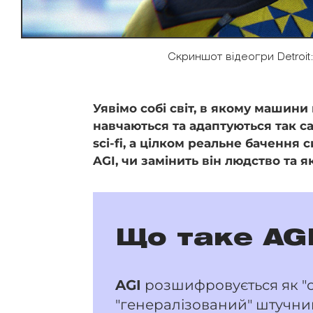
Скриншот відеогри Detroi
Уявімо собі світ, в якому машини
навчаються та адаптуються так са
sci-fi, а цілком реальне бачення 
AGI, чи замінить він людство та 
Що таке AG
AGI
розшифровується як "с
"генералізований" штучний 