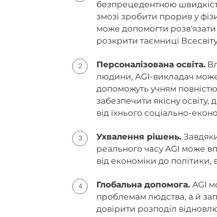
безпрецедентною швидкістю
змозі зробити прорив у фіз
може допомогти розв'язати с
розкрити таємниці Всесвіту,
Персоналізована освіта.
Вл
людини, AGI-викладач може н
допоможуть учням повністю
забезпечити якісну освіту, 
від їхнього соціально-екон
Ухвалення рішень.
Завдяки
реального часу AGI може вп
від економіки до політики, 
Глобальна допомога.
AGI м
проблемам людства, а й зап
довірити розподіл відновлю