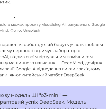
ктик.
dio в межах проєкту Visualising AI, запущеного Google
Mind. Фото: Unsplash
авершення робота, у якій беруть участь глобальні
пальму першості втримує лабораторія
enAI, відома своїм віртуальним помічником
ринку машинного навчання — DeepMind, дочірня
омпанії Google. А віднедавна виклик західному
апи, як-от китайський чатбот DeepSeek.
ову модель ШІ "o3-mini" —
а раптовий успіх DeepSeek
. Модель
 вичерпні дослідницькі звіти за лічені