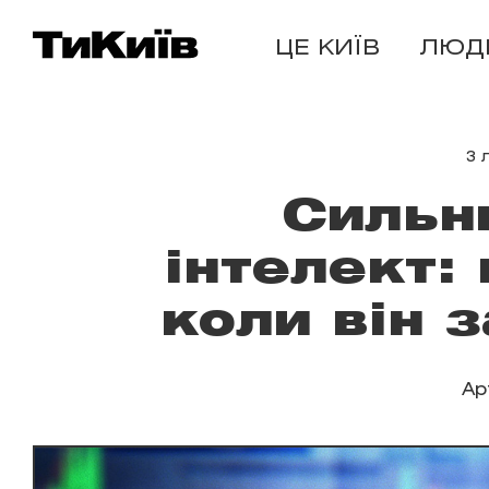
ЦЕ КИЇВ
ЛЮД
3 
Сильн
інтелект:
коли він 
Ар