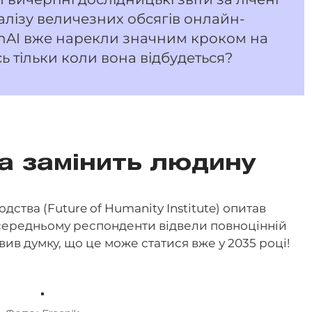
алізу величезних обсягів онлайн-
nAI вже нарекли значним кроком на
ь тільки коли вона відбудеться?
а замінить людину
дства (Future of Humanity Institute) опитав
В середньому респонденти відвели повноцінній
овив думку, що це може статися вже у 2035 році!