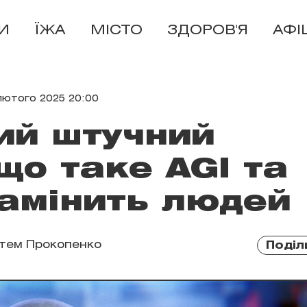
И
ЇЖА
МІСТО
ЗДОРОВ'Я
АФІ
лютого 2025 20:00
ий штучний
 що таке AGI та
замінить людей
тем Прокопенко
Поділ