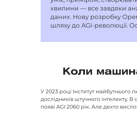
хвилини — все завдяки ан
даних. Нову розробку Ope
шляху до AGI-революції. Ос
Коли машин
У 2023 році Інститут майбутнього лю
дослідників штучного інтелекту. 
появі AGI 2060 рік. Але дехто висл