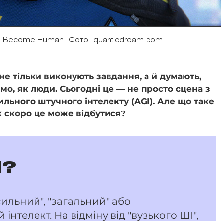
t: Become Human. Фото: quanticdream.com
 не тільки виконують завдання, а й думають,
мо, як люди. Сьогодні це — не просто сцена з
сильного штучного інтелекту (AGI). Але що таке
як скоро це може відбутися?
I?
ильний", "загальний" або
інтелект. На відміну від "вузького ШІ",