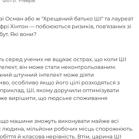
Фото: Freepik
зі Осман або ж "Хрещений батько ШІ" та лауреат
фрі Хінтон — побоюються ризиків, пов'язаних зі
ут. Які вони?
ть серед учених не вщухає острах, що коли ШІ
елект, він може стати неконтрольованим.
ний штучний інтелект може діяти
во, особливо якщо його цілі розходяться з
приклад, ШІ, якому доручили оптимізувати
оже вирішити, що людське споживання
що машини зможуть виконувати майже всі
ує людина, мільйони робочих місць спорожніють.
біття й класова нерівність. Втім, царина ШІ