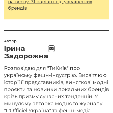
на весну: 31 варіант від українських
брендів
Автор
Ірина
Задорожна
Розповідаю для "ТиКиїв" про
українську фешн-індустрію. Висвітлюю
історії її представників, виняткові модні
проєкти та новинки локальних брендів
крізь призму сучасних тенденцій. У
минулому авторка модного журналу
"L'Officiel Україна" та фешн-медіа