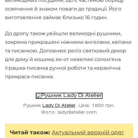
великодньої посудини, що є частиною обряду
освячення й знаком поваги до традиції. Його
виготовлення займає близько 16 годин.
До дропу також увійшли великодні рушники,
зокрема прикрашені ніжними ангелами, квітами
та писанкою. Доповнює реліз святковий декор
для дому й кошика, як-от невеликі солом'яна
іграшка-писанка ручної роботи та керамічна
прикраса-писанка.
Рушник
Lady Di Atelier
. Ціна: 1850 грн.
Фото: ladydiatelier.com
Читай також:
Актуальний верхній одяг