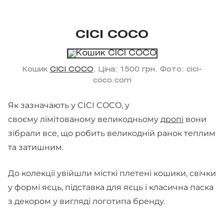
CICI COCO
Кошик
CICI COCO
. Ціна: 1500 грн. Фото: cici-
coco.com
Як зазначають у CICI COCO, у
своєму лімітованому великодньому
дропі
вони
зібрали все, що робить великодній ранок теплим
та затишним.
До колекції увійшли місткі плетені кошики, свічки
у формі яєць, підставка для яєць і класична паска
з декором у вигляді логотипа бренду.