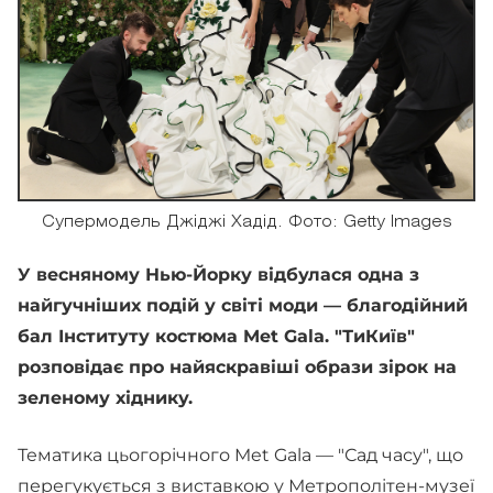
Супермодель Джіджі Хадід. Фото: Getty Images
У весняному Нью-Йорку відбулася одна з
найгучніших подій у світі моди — благодійний
бал Інституту костюма Met Gala. "ТиКиїв"
розповідає про найяскравіші образи зірок на
зеленому хіднику.
Тематика цьогорічного Met Gala — "Сад часу", що
перегукується з виставкою у Метрополітен-музеї