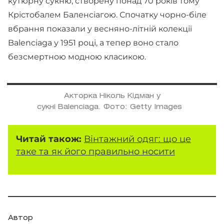
кутюрну сукню, створену понад 70 років тому
Крістобалем Баленсіагою. Спочатку чорно-біле
вбрання показали у весняно-літній колекції
Balenciaga у 1951 році, а тепер воно стало
безсмертною модною класикою.
Акторка Ніколь Кідман у
сукні Balenciaga. Фото: Getty Images
Читай також:
Вінтажний одяг: що це
таке та як його правильно носити
Автор