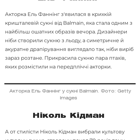
Акторка Ель Фаннінг з'явилася в крихкій
кришталевій сукні від Balmain, яка стала одним з
найбільш ошатних образів вечора. Дизайнери
ніби створили сукню з льоду, а симетричне й
акуратне драпірування виглядало так, ніби виріб
зараз розтане. Прикрасила сукню пара птахів,
яких розмістили на передпліччі акторки.
Акторка Ель Фаннінг у сукні Balmain. Фото: Getty
Images
Ніколь Кідман
А от стилісти Ніколь Кідман вибрали культову