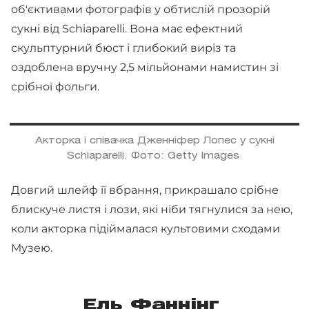
об'єктивами фотографів у обтислій прозорій
сукні від Schiaparelli. Вона має ефектний
скульптурний бюст і глибокий виріз та
оздоблена вручну 2,5 мільйонами намистин зі
срібної фольги.
Акторка і співачка Дженніфер Лопес у сукні
Schiaparelli. Фото: Getty Images
Довгий шлейф її вбрання, прикрашало срібне
блискуче листя і лози, які ніби тягнулися за нею,
коли акторка підіймалася культовими сходами
Музею.
Ель Фаннінг