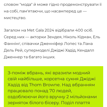
словом "мода" й може гідно продемонструвати її
на собі, пам'ятаючи, що насамперед це —
мистецтво.
Загалом на Met Gala 2024 відібрали 400 осіб.
Серед них — акторки Зендея, Ніколь Кідман, Ель
Фаннінг, співачки Дженніфер Лопес та Лана
Дель Рей, супермоделі Джіджі Хадід, Кендалл
Дженнер та багато інших.
З-поміж вбрань, які вразили модний
свій найбільше, корсетна сукня Джіджі
Хадід від Thom Browne. Над вбранням
працювало понад 70 людей,
оздоблюючи його вручну 2 мільйонами
зерняток білого бісеру. Поділ плаття