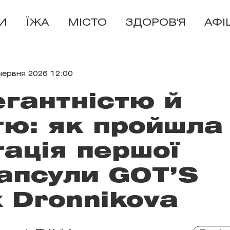
И
ЇЖА
МІСТО
ЗДОРОВ'Я
АФІ
червня 2026 12:00
гантністю й
тю: як пройшла
ація першої
капсули GOT’S
 Dronnikova