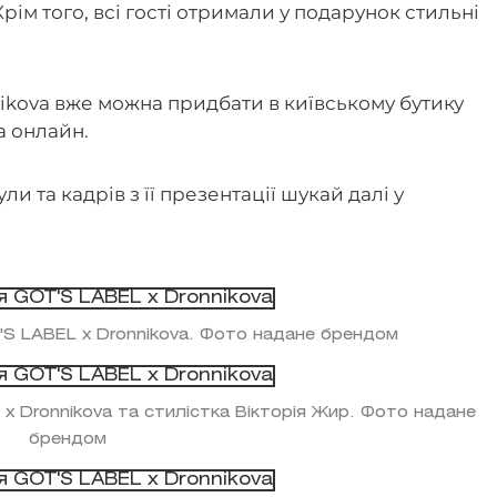
Крім того, всі гості отримали у подарунок стильні
nnikova вже можна придбати в київському бутику
а онлайн.
ли та кадрів з її презентації шукай далі у
T'S LABEL x Dronnikova. Фото надане брендом
 x Dronnikova та стилістка Вікторія Жир. Фото надане
брендом