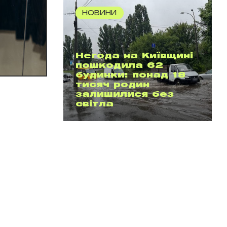
НОВИНИ
Негода на Київщині
пошкодила 62
будинки: понад 18
тисяч родин
залишилися без
світла