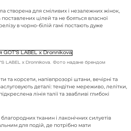
ула створена для сміливих і незалежних жінок,
 поставлених цілей та не бояться власної
релізу в чорно-білій гамі постають дуже
T'S LABEL x Dronnikova. Фото надане брендом
ти та корсети, напівпрозорі штани, вечірні та
заслуговують деталі: тендітне мереживо, лелітки,
ідкреслена лінія талії та звабливі глибокі
благородних тканин і лаконічних силуетів
альним для подій, де потрібно мати