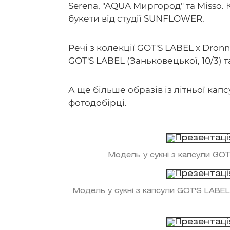
Serena, "AQUA Миргород" та Misso. 
букети від студії SUNFLOWER.
Речі з колекції GOT'S LABEL x Dro
GOT'S LABEL (Заньковецької, 10/3) т
А ще більше образів із літньої капсу
фотодобірці.
Модель у сукні з капсули GO
Модель у сукні з капсули GOT'S LABEL