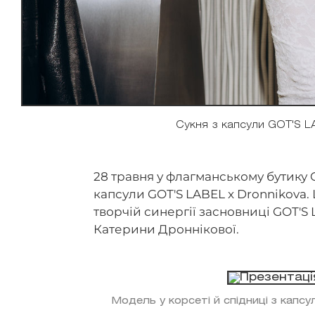
Сукня з капсули GOT'S L
28 травня у флагманському бутику 
капсули GOT'S LABEL x Dronnikova.
творчій синергії засновниці GOT'S
Катерини Дроннікової.
Модель у корсеті й спідниці з капс