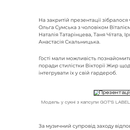
На закритій презентації зібралося 
Ольга Сумська з чоловіком Віталіє
Наталія Татарінцева, Таня Чітата, І
Анастасія Скальницька.
Гості мали можливість познайомити
поради стилістки Вікторії Жир щодо
інтегрувати їх у свій гардероб.
Модель у сукні з капсули GOT'S LABEL
За музичний супровід заходу відпо