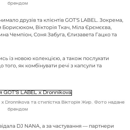
брендом
чимало друзів та клієнтів GOT'S LABEL. Зокрема,
м Борисюком, Вікторія Ткач, Міла Єрємєєва,
рина Чемпіон, Соня Забуга, Єлизавета Гацко та
сь із новою колекцією, а також послухати
 того, як комбінувати речі з капсули та
 x Dronnikova та стилістка Вікторія Жир. Фото надане
брендом
відала DJ NANA, а за частування — партнери