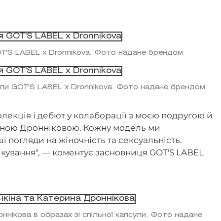
OT'S LABEL x Dronnikova. Фото надане брендом
сули GOT'S LABEL x Dronnikova. Фото надане брендом
олекція і дебют у колаборації з моєю подругою й
ною Дронніковою. Кожну модель ми
 погляди на жіночність та сексуальність.
кування", — коментує засновниця GOT'S LABEL
ннікова в образах зі спільної капсули. Фото надане