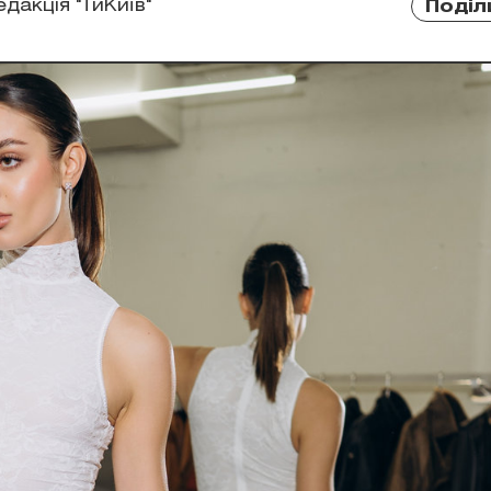
едакція "ТиКиїв"
Поділ