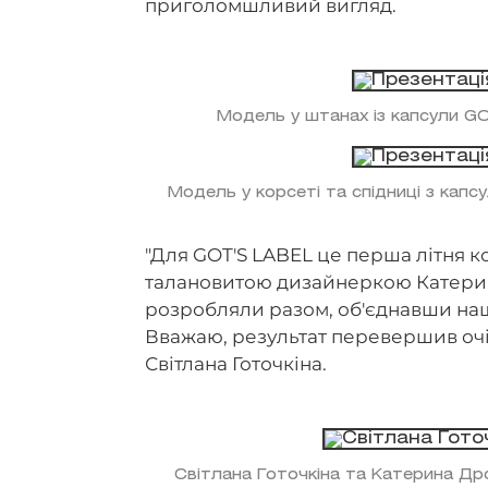
приголомшливий вигляд.
Модель у штанах із капсули G
Модель у корсеті та спідниці з кап
"Для GOT'S LABEL це перша літня к
талановитою дизайнеркою Катери
розробляли разом, об'єднавши наші
Вважаю, результат перевершив очі
Світлана Готочкіна.
Світлана Готочкіна та Катерина Дро