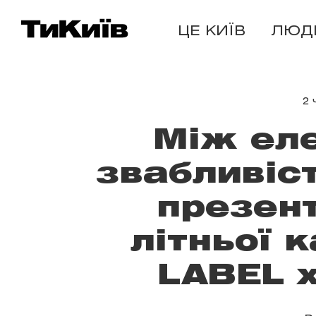
ЦЕ КИЇВ
ЛЮД
2 
Між еле
звабливіс
презент
літньої 
LABEL x