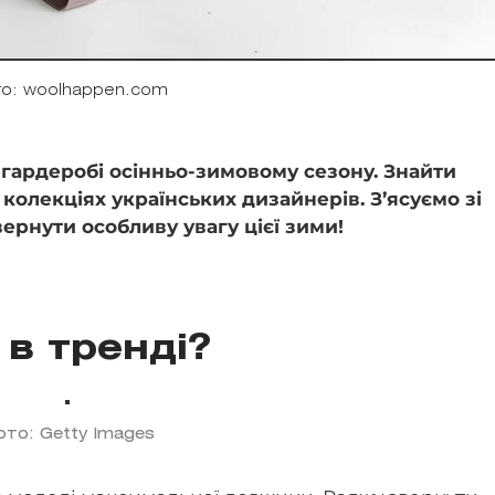
о: woolhappen.com
 гардеробі осінньо-зимовому сезону. Знайти
колекціях українських дизайнерів. З’ясуємо зі
вернути особливу увагу цієї зими!
в тренді?
ото: Getty Images