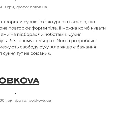
 500 грн, фото: norba.ua
створили сукню із фактурною в'язкою, що
Вона повторює форми тіла. Її можна комбінувати
лями на підборах чи чоботами. Сукня
у та бежевому кольорах. Norba розробляє
обмежують свободу руху. Але якщо є бажання
я сукня тут не союзник.
OBKOVA
860 грн, фото: bobkova.ua