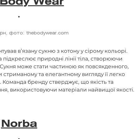
 Body Wear
 грн, фото: thebodywear.com
ував вʼязану сукню з котону у сірому кольорі.
 підкреслює природні лінії тіла, створюючи
 Сукня може стати частиною як повсякденного,
и стриманому та елегантному вигляду її легко
 Команда бренду стверджує, що якість та
ння, використовуючи матеріали найвищої якості.
Norba