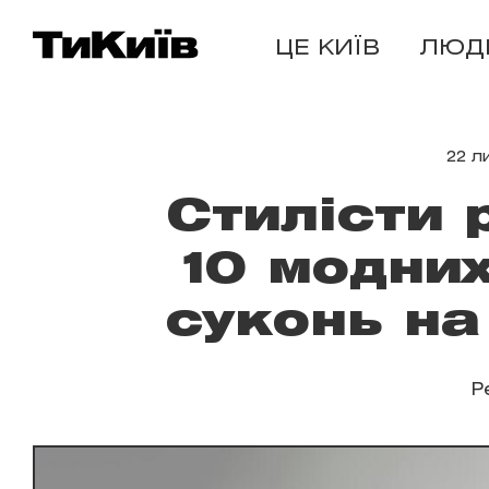
ЦЕ КИЇВ
ЛЮД
22 л
Стилісти 
10 модни
суконь на
Р