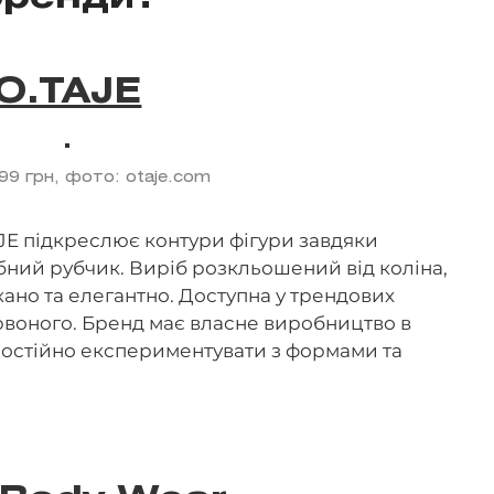
O.TAJE
799 грн, фото: otaje.com
JE підкреслює контури фігури завдяки
бний рубчик. Виріб розкльошений від коліна,
ано та елегантно. Доступна у трендових
рвоного. Бренд має власне виробництво в
постійно експериментувати з формами та