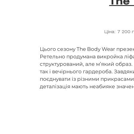
The
Ціна: 7 200
Цього сезону The Body Wear презент
Ретельно продумана викройка ліфа
структурований, але м’який образ.
так і вечірнього гардероба. Завдяк
поєднувати із різними прикрасами.
деталізація мають неабияке значе