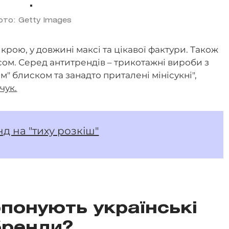
ото: Getty Images
 крою, у довжині максі та цікавої фактури. Також
сом. Серед антитрендів – трикотажні вироби з
 блиском та занадто приталені мінісукні",
чук.
д на "тиху розкіш"
понують українські
бренди?