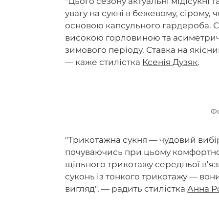
"Цього сезону актуальні мідісукні
увагу на сукні в бежевому, сірому,
основою капсульного гардероба. С
високою горловиною та асиметри
зимового періоду. Ставка на якісн
— каже стилістка
Ксенія Дузяк
.
Ф
"Трикотажна сукня — чудовий вибір
почуваючись при цьому комфортно
щільного трикотажу середньої в’я
суконь із тонкого трикотажу — во
вигляд", — радить стилістка
Анна Р