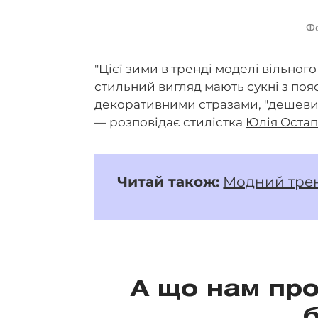
Ф
"Цієї зими в тренді моделі вільного
стильний вигляд мають сукні з поя
декоративними стразами, "дешевим"
— розповідає стилістка
Юлія Остап
Читай також:
Модний трен
А що нам про