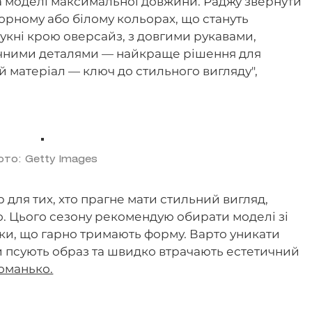
 та моделі максимальної довжини. Раджу звернути
 чорному або білому кольорах, що стануть
укні крою оверсайз, з довгими рукавами,
чними деталями — найкраще рішення для
ий матеріал — ключ до стильного вигляду",
ото: Getty Images
 для тих, хто прагне мати стильний вигляд,
. Цього сезону рекомендую обирати моделі зі
зки, що гарно тримають форму. Варто уникати
ни псують образ та швидко втрачають естетичний
оманько.