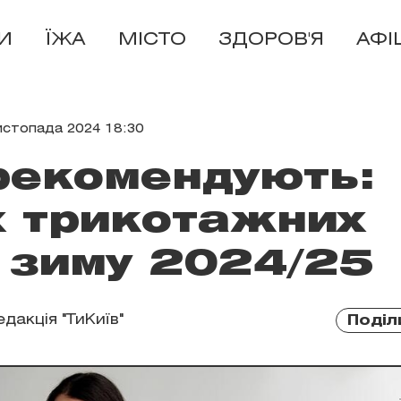
И
ЇЖА
МІСТО
ЗДОРОВ'Я
АФІ
истопада 2024 18:30
рекомендують:
х трикотажних
 зиму 2024/25
едакція "ТиКиїв"
Поділ