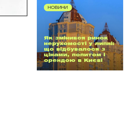
НОВИНИ
Як змінився ринок
нерухомості у липні:
що відбувалося з
цінами, попитом і
орендою в Києві